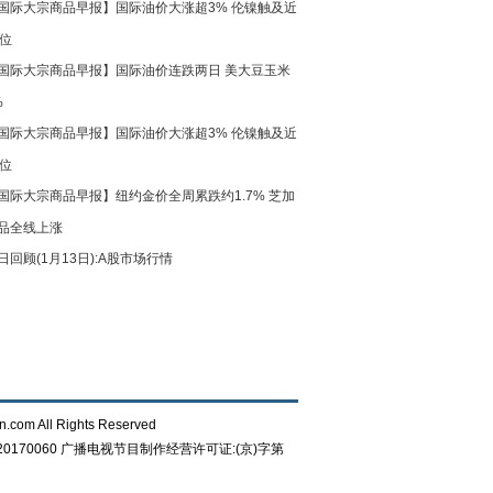
国际大宗商品早报】国际油价大涨超3% 伦镍触及近
高位
国际大宗商品早报】国际油价连跌两日 美大豆玉米
%
国际大宗商品早报】国际油价大涨超3% 伦镍触及近
高位
国际大宗商品早报】纽约金价全周累跌约1.7% 芝加
品全线上涨
日回顾(1月13日):A股市场行情
n.com All Rights Reserved
0170060
广播电视节目制作经营许可证:(京)字第