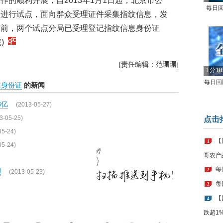
的顺利开展，自2013年1月1日起，北京市公
每日回
区进行试点，面向群众受理证件采集指纹信息，发
目前，两个试点分局已受理登记指纹信息身份证
完)
[责任编辑：范珊珊]
1分1
每日回顾
京身份证
的新闻
3亿
(2013-05-27)
3-05-25)
点击
05-24)
【
1
05-24)
哥农产
每
2
烈
(2013-05-23)
每
3
【
4
跌超1