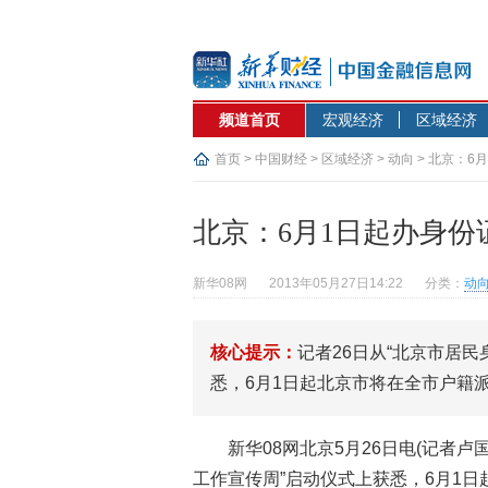
频道首页
宏观经济
区域经济
首页
>
中国财经
>
区域经济
>
动向
> 北京：6
北京：6月1日起办身份
新华08网
2013年05月27日14:22
分类：
动
核心提示：
记者26日从“北京市居
悉，6月1日起北京市将在全市户籍
新华08网北京5月26日电(记者卢
工作宣传周”启动仪式上获悉，6月1