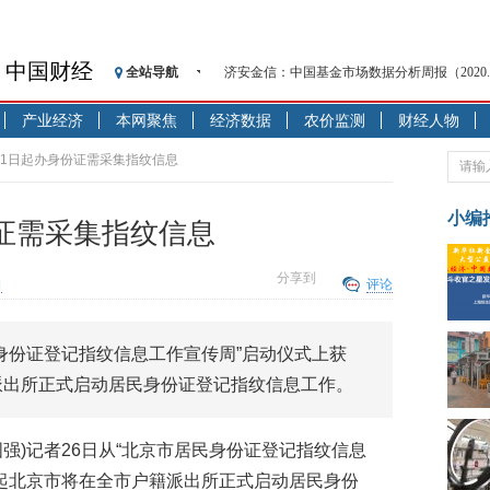
济安金信：中国基金市场数据分析周报（2020. 08.1
中国财经
全站导航
【见·闻】疫情下，新加坡旅游业步履维艰
记者手记：疫情下的香港零售业如何浴火重生
产业经济
本网聚焦
经济数据
农价监测
财经人物
【见·闻】疫情下一家香港传统零售商的转型
月1日起办身份证需采集指纹信息
济安金信：中国基金市场数据分析周报（2020. 07.2
【新华财经调查】同业存单、结构性存款玩起“
小编
证需采集指纹信息
在“隐秘的角落”
央行公开市场净投放300亿元 短端资金利率明
分享到
向
评论
基本面及股市双轮冲击 债市回调十年期债表
沥青期货连续两日涨逾3% 沪银及两粕涨势喜
恒生聚源：北斗收官之星发射成功，全产业链
民身份证登记指纹信息工作宣传周”启动仪式上获
济安金信：中国基金市场数据分析周报（2020. 08.1
派出所正式启动居民身份证登记指纹信息工作。
国强)记者26日从“北京市居民身份证登记指纹信息
日起北京市将在全市户籍派出所正式启动居民身份