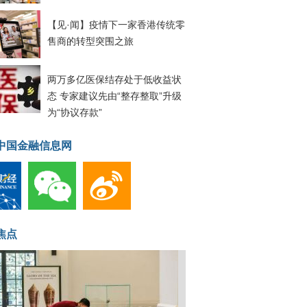
【见·闻】疫情下一家香港传统零
售商的转型突围之旅
两万多亿医保结存处于低收益状
态 专家建议先由“整存整取”升级
为“协议存款”
中国金融信息网
焦点