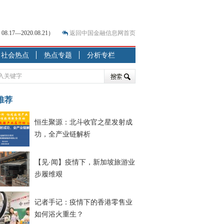
7—2020.08.21）
返回中国金融信息网首页
？
社会热点
热点专题
分析专栏
突围之旅
7—2020.07.31）
跷跷板” 结构性失衡藏
推荐
显下行
恒生聚源：北斗收官之星发射成
现最弱
功，全产业链解析
人
解析
【见·闻】疫情下，新加坡旅游业
7—2020.08.21）
步履维艰
记者手记：疫情下的香港零售业
如何浴火重生？