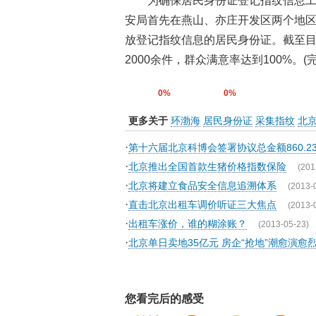
为确保居民身份证登记指纹信息工作
安局首先在燕山、亦庄开发区两个地
放登记指纹信息的居民身份证。截至
2000余件，群众满意率达到100%。(
0%
0%
更多关于
环渤海
居民身份证
采集指纹
北
·
第十六届北京科博会签署协议总金额860.2
·
北京推出全国首款生猪价格指数保险
(201
·
北京将建立食品安全信息追溯体系
(2013-
·
直击北京出租车调价听证三大焦点
(2013-
·
出租车涨价，谁的糊涂账？
(2013-05-23)
·
北京单日卖地35亿元 房企“抢地”潮愈演愈
您看完后的感受