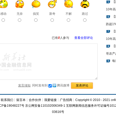
【
5
10年
感动
无奈
搞笑
新奇
不解
路过
【
6
跌超1
【
7
已有
0
人参与
查看全部评论
10年
【
8
哥农产
每
9
发言须知
同时发布到
腾讯微博
┊
联系我们
┊
留言本
┊
合作伙伴
┊
我要链接
┊
广告招商
┊Copyright © 2010 - 2021 cnfi
CP备19048227号 京公网安备110102006349-1 互联网新闻信息服务许可证编号1012
03616号