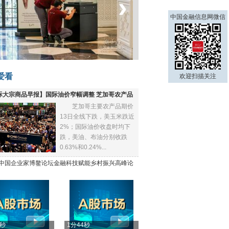
‹
›
中国金融信息网微信
菲律宾：防疫降级
爱看
欢迎扫描关注
际大宗商品早报】国际油价窄幅调整 芝加哥农产品
芝加哥主要农产品期价
下跌
13日全线下跌，美玉米跌近
2%；国际油价收盘时均下
跌，美油、布油分别收跌
0.63%和0.24%...
21中国企业家博鳌论坛金融科技赋能乡村振兴高峰论
4秒
1分44秒