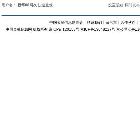
用户名：
新华08网友
快速登录
发言须知
同时发
中国金融信息网简介
┊
联系我们
┊
留言本
┊
合作伙伴
┊
中国金融信息网
版权所有
京ICP证120153号
京ICP备19048227号 京公网安备11