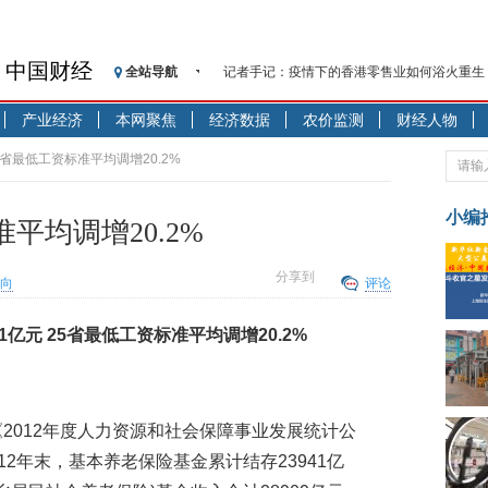
中国财经
全站导航
记者手记：疫情下的香港零售业如何浴火重生
【见·闻】疫情下一家香港传统零售商的转型
产业经济
本网聚焦
经济数据
农价监测
财经人物
济安金信：中国基金市场数据分析周报（2020. 07.2
【新华财经调查】同业存单、结构性存款玩起“
25省最低工资标准平均调增20.2%
在“隐秘的角落”
央行公开市场净投放300亿元 短端资金利率明
小编
准平均调增20.2%
基本面及股市双轮冲击 债市回调十年期债表
沥青期货连续两日涨逾3% 沪银及两粕涨势喜
分享到
向
评论
恒生聚源：北斗收官之星发射成功，全产业链
济安金信：中国基金市场数据分析周报（2020. 08.1
1亿元 25省最低工资标准平均调增20.2%
【见·闻】疫情下，新加坡旅游业步履维艰
2012年度人力资源和社会保障事业发展统计公
12年末，基本养老保险基金累计结存23941亿