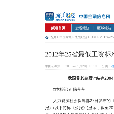
频道首页
宏观经济
区域经济
首页
>
中国财经
>
宏观经济
>
动向
> 2012年
2012年25省最低工资标
中国证券报
2013年05月28日13:19
分类：
动
我国养老金累计结存2394
□本报记者 陈莹莹
人力资源社会保障部27日发布的《
报》(以下简称《公报》)显示，截至20