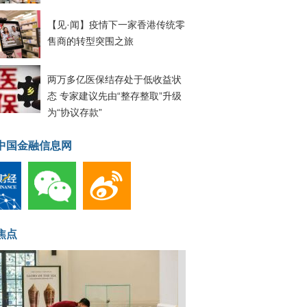
【见·闻】疫情下一家香港传统零
售商的转型突围之旅
两万多亿医保结存处于低收益状
态 专家建议先由“整存整取”升级
为“协议存款”
中国金融信息网
焦点