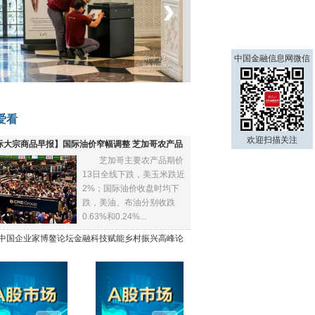
‹
›
中国金融信息网微信
菲律宾：防疫降级
爱看
欢迎扫描关注
际大宗商品早报】国际油价窄幅调整 芝加哥农产品
芝加哥主要农产品期价
下跌
13日全线下跌，美玉米跌近
2%；国际油价收盘时均下
跌，美油、布油分别收跌
0.63%和0.24%...
21中国企业家博鳌论坛金融科技赋能乡村振兴高峰论