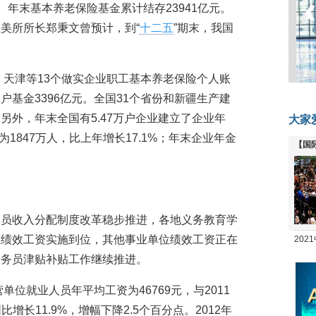
9%。年末基本养老保险基金累计结存23941亿元。
美所所长郑秉文曾预计，到“
十二五
”期末，我国
。
、天津等13个做实企业职工基本养老保险个人账
基金3396亿元。全国31个省份和新疆生产建
另外，年末全国有5.47万户企业建立了企业年
大家
为1847万人，比上年增长17.1%；年末企业年金
【国
全线
人员收入分配制度改革稳步推进，各地义务教育学
位绩效工资实施到位，其他事业单位绩效工资正在
20
坛
公务员津贴补贴工作继续推进。
单位就业人员年平均工资为46769元，与2011
比增长11.9%，增幅下降2.5个百分点。2012年