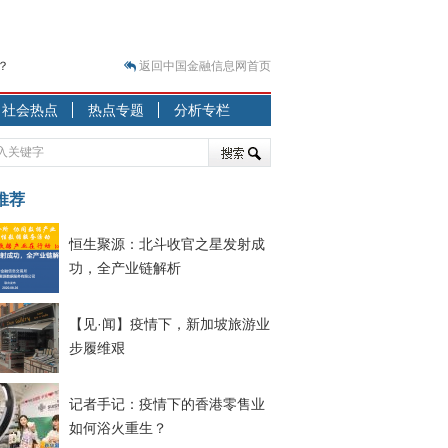
？
返回中国金融信息网首页
突围之旅
社会热点
热点专题
分析专栏
7—2020.07.31）
跷跷板” 结构性失衡藏
显下行
推荐
现最弱
恒生聚源：北斗收官之星发射成
人
功，全产业链解析
解析
7—2020.08.21）
【见·闻】疫情下，新加坡旅游业
步履维艰
记者手记：疫情下的香港零售业
如何浴火重生？