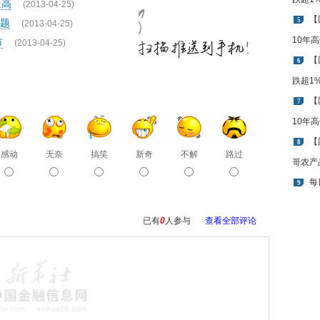
最高
(2013-04-25)
【
5
题
(2013-04-25)
10年
市
(2013-04-25)
【
6
跌超1
【
7
10年
【
8
感动
无奈
搞笑
新奇
不解
路过
哥农产
每
9
已有
0
人参与
查看全部评论