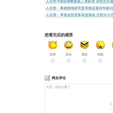
·
人社部:8省份调整最低工资标准 深圳北京
·
人社部：将稳慎地研究是否推迟退休年龄问
·
人社部：养老金投资多渠道保值 仅部分入
您看完后的感受
支持
高兴
震惊
愤怒
网友评论