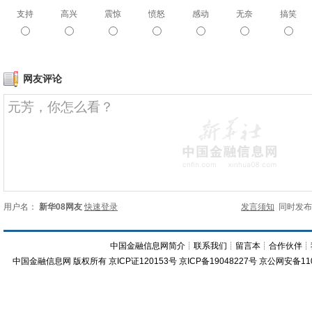
支持
高兴
震惊
愤怒
感动
无奈
搞笑
网友评论
用户名：
新华08网友
快速登录
发言须知
同时发
中国金融信息网简介
┊
联系我们
┊
留言本
┊
合作伙伴
┊
中国金融信息网
版权所有
京ICP证120153号
京ICP备19048227号 京公网安备11