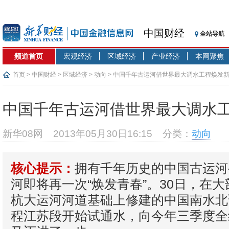
中国财经
全站导航
频道首页
宏观经济
区域经济
产业经济
本网聚焦
首页
>
中国财经
>
区域经济
>
动向
> 中国千年古运河借世界最大调水工程焕发
中国千年古运河借世界最大调水
新华08网
2013年05月30日16:15
分类：
动向
拥有千年历史的中国古运河
核心提示：
河即将再一次“焕发青春”。30日，在
杭大运河河道基础上修建的中国南水北
程江苏段开始试通水，向今年三季度全