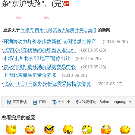
条“京沪铁路”。(完)
0%
0%
更多关于
环渤海
南水北调
京杭大运河
千年古运河
的新闻
·
环渤海动力煤价格指数新低 或倒逼煤企停产
(2013-05-30)
·
北京民可在线预约办理出入境证件
(2013-05-28)
·
市场过热 北京“准地王”暂停出让
(2013-05-28)
·
曹妃甸将打造环渤海煤炭交易中心
(2013-05-28)
·
上周北京商品房量价齐涨
(2013-05-28)
·
北京：6月1日起办身份证需采集指纹信息
(2013-05-27)
留言反馈
打印
大
中
小
我要评论
Select Language
▼
您看完后的感受