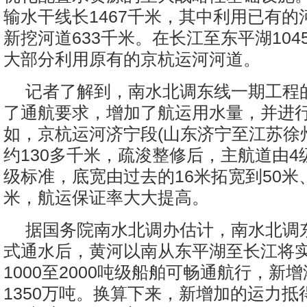
输水干线长1467千米，其中利用已有的河
新挖河道633千米。在长江至东平湖104
大部分利用原有的京杭运河河道。
记者了解到，南水北调东线一期工程
了通航要求，增加了航运用水量，并进
如，京杭运河济宁段(山东济宁至江苏徐
约130多千米，疏浚整修后，主航道由4
级标准，底宽由过去的16米拓宽到50米
米，航运保证率大大提高。
据国务院南水北调办估计，南水北调
式通水后，黄河以南从东平湖至长江将
1000至2000吨级船舶可畅通航行，新
1350万吨。换算下来，新增加的运力抵