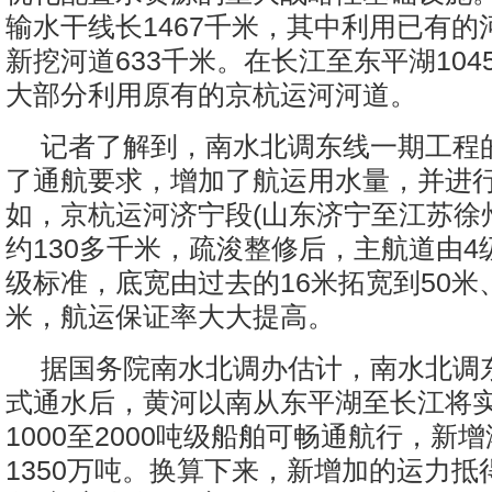
输水干线长1467千米，其中利用已有的河
新挖河道633千米。在长江至东平湖104
大部分利用原有的京杭运河河道。
记者了解到，南水北调东线一期工程
了通航要求，增加了航运用水量，并进
如，京杭运河济宁段(山东济宁至江苏徐
约130多千米，疏浚整修后，主航道由4
级标准，底宽由过去的16米拓宽到50米
米，航运保证率大大提高。
据国务院南水北调办估计，南水北调
式通水后，黄河以南从东平湖至长江将
1000至2000吨级船舶可畅通航行，新
1350万吨。换算下来，新增加的运力抵