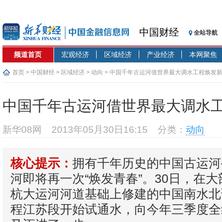
中国财经
全站导航
频道首页
宏观经济
区域经济
产业经济
本网聚焦
首页
>
中国财经
>
区域经济
>
动向
> 中国千年古运河借世界最大调水工程焕发
中国千年古运河借世界最大调水
新华08网
2013年05月30日16:15
分类：
动向
拥有千年历史的中国古运河
核心提示：
河即将再一次“焕发青春”。30日，在
杭大运河河道基础上修建的中国南水北
程江苏段开始试通水，向今年三季度全