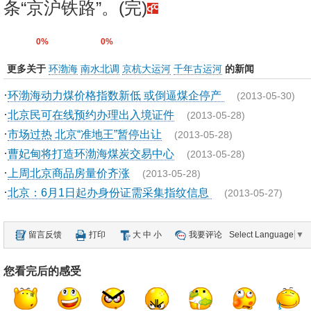
条“京沪铁路”。(完)
0%
0%
更多关于
环渤海
南水北调
京杭大运河
千年古运河
的新闻
·
环渤海动力煤价格指数新低 或倒逼煤企停产
(2013-05-30)
·
北京民可在线预约办理出入境证件
(2013-05-28)
·
市场过热 北京“准地王”暂停出让
(2013-05-28)
·
曹妃甸将打造环渤海煤炭交易中心
(2013-05-28)
·
上周北京商品房量价齐涨
(2013-05-28)
·
北京：6月1日起办身份证需采集指纹信息
(2013-05-27)
留言反馈
打印
大
中
小
我要评论
Select Language
▼
您看完后的感受