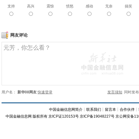
支持
高兴
震惊
愤怒
感动
无奈
搞笑
网友评论
用户名：
新华08网友
快速登录
发言须知
同时发
中国金融信息网简介
┊
联系我们
┊
留言本
┊
合作伙伴
┊
中国金融信息网
版权所有
京ICP证120153号
京ICP备19048227号 京公网安备11