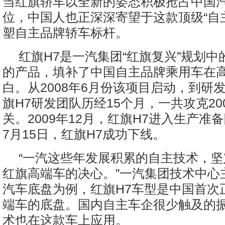
当红旗轿车以全新的姿态积极抢占中国
位，中国人也正深深寄望于这款顶级“自
塑自主品牌轿车标杆。
红旗H7是一汽集团“红旗复兴”规划
的产品，填补了中国自主品牌乘用车在
白。从2008年6月份该项目启动，到研
旗H7研发团队历经15个月，一共攻克20
关。2009年12月，红旗H7进入生产准备
7月15日，红旗H7成功下线。
“一汽这些年发展积累的自主技术，
红旗高端车的决心。”一汽集团技术中心
汽车底盘为例，红旗H7车型是中国首次
端车的底盘。国内自主车企很少触及的
术也在这款车上应用。