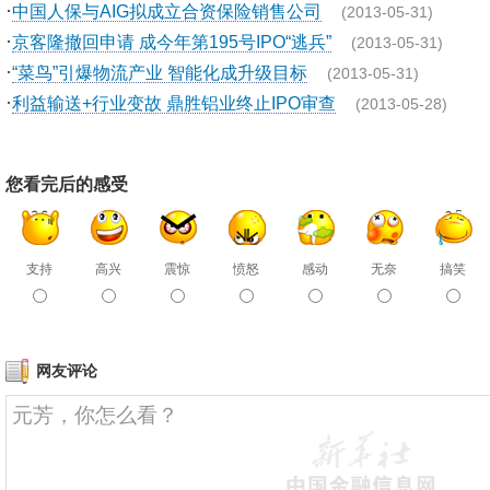
·
中国人保与AIG拟成立合资保险销售公司
(2013-05-31)
·
京客隆撤回申请 成今年第195号IPO“逃兵”
(2013-05-31)
·
“菜鸟”引爆物流产业 智能化成升级目标
(2013-05-31)
·
利益输送+行业变故 鼎胜铝业终止IPO审查
(2013-05-28)
您看完后的感受
支持
高兴
震惊
愤怒
感动
无奈
搞笑
网友评论