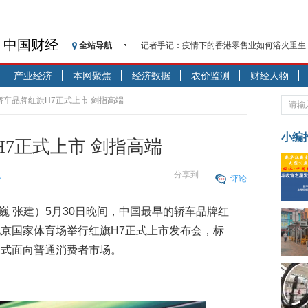
中国财经
全站导航
记者手记：疫情下的香港零售业如何浴火重生
【见·闻】疫情下一家香港传统零售商的转型
产业经济
本网聚焦
经济数据
农价监测
财经人物
济安金信：中国基金市场数据分析周报（2020. 07.2
【新华财经调查】同业存单、结构性存款玩起“
轿车品牌红旗H7正式上市 剑指高端
在“隐秘的角落”
央行公开市场净投放300亿元 短端资金利率明
小编
7正式上市 剑指高端
基本面及股市双轮冲击 债市回调十年期债表
沥青期货连续两日涨逾3% 沪银及两粕涨势喜
分享到
合
评论
恒生聚源：北斗收官之星发射成功，全产业链
济安金信：中国基金市场数据分析周报（2020. 08.1
巍 张建）
5月30日晚间，中国最早的轿车品牌红
【见·闻】疫情下，新加坡旅游业步履维艰
京国家体育场举行红旗H7正式上市发布会，标
正式面向普通消费者市场。