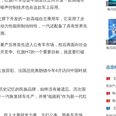
，红旗H7车型是中国首次正向开发一款高端车
1分4
动噪声控制技术也在这款车上应用。
每日回
支撑下开发的一款高端自主乘用车，它采用了步
的动力性能和制动特性，一汽还配备了具有世界先
检测。
1分1
车量产后将首先进入公务车市场，然后再面向社会
每日回顾
开竞争。红旗H7的一个重要目标，就是要打破
点击
大放异彩。法国总统奥朗德今年4月访问中国时就
【
1
哥农产
人历史记忆的民族品牌，始终没有被遗忘。历次国
每
2
年一汽恢复轿车生产，并将“低能耗”作为新一代红
每
3
【
4
项目，投入大量研发力量，主打公务、商务车市场。
跌超1