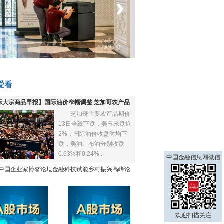
‹
›
菲律宾：防疫降级
爱看
际大宗商品早报】国际油价窄幅调整 芝加哥农产品
芝加哥主要农产品期价
下跌
13日全线下跌，美玉米跌近
2%；国际油价收盘时均下
跌，美油、布油分别收跌
0.63%和0.24%...
中国金融信息网微信
21中国企业家博鳌论坛金融科技赋能乡村振兴高峰论
欢迎扫描关注