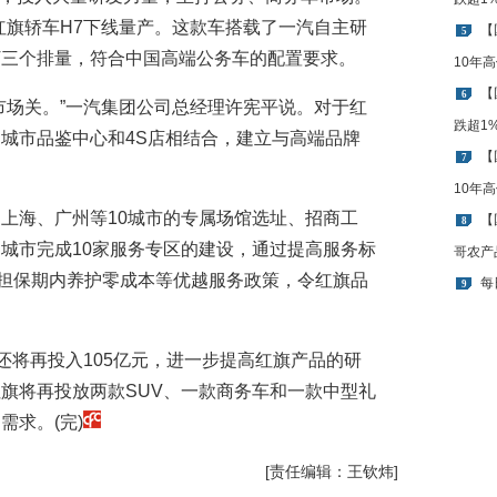
红旗轿车H7下线量产。这款车搭载了一汽自主研
【
5
3.0T三个排量，符合中国高端公务车的配置要求。
10年
【
6
市场关。”一汽集团公司总经理许宪平说。对于红
跌超1
城市品鉴中心和4S店相结合，建立与高端品牌
【
7
10年
上海、广州等10城市的专属场馆选址、招商工
【
8
城市完成10家服务专区的建设，通过提高服务标
哥农产
、担保期内养护零成本等优越服务政策，令红旗品
每
9
还将再投入105亿元，进一步提高红旗产品的研
旗将再投放两款SUV、一款商务车和一款中型礼
求。(完)
[责任编辑：王钦炜]