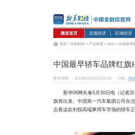
频道首页
宏观经济
区域经济
首页
>
中国财经
>
产业经济
>
综合
> 中国最早
中国最早轿车品牌红旗H
新华08网
2013年05月31日10:36
分类：
综
新华08网长春5月30日电（
记者宗
旗再出发。中国第一汽车集团公司在北
志着这款剑指高端乘用车市场的轿车