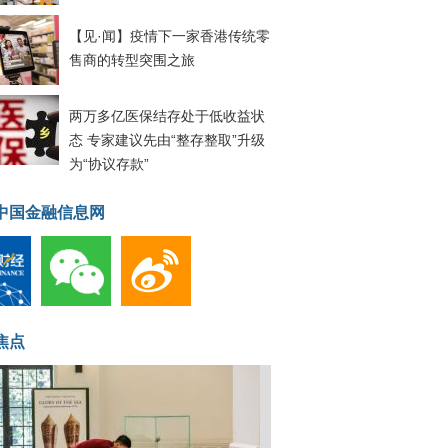
【见·闻】疫情下一家香港传统零
售商的转型突围之旅
两万多亿医保结存处于低收益状
态 专家建议先由“整存整取”升级
为“协议存款”
中国金融信息网
焦点