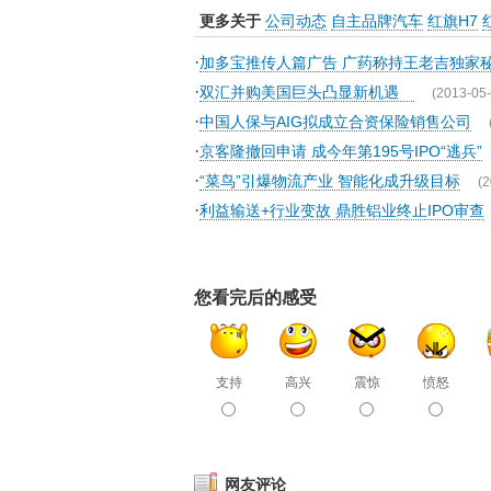
更多关于
公司动态
自主品牌汽车
红旗H7
·
加多宝推传人篇广告 广药称持王老吉独家
·
双汇并购美国巨头凸显新机遇
(2013-05-
·
中国人保与AIG拟成立合资保险销售公司
·
京客隆撤回申请 成今年第195号IPO“逃兵”
·
“菜鸟”引爆物流产业 智能化成升级目标
(2
·
利益输送+行业变故 鼎胜铝业终止IPO审查
您看完后的感受
支持
高兴
震惊
愤怒
网友评论