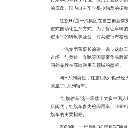
技术中心主任李骏说。以汽车底盘为例
的底盘。国内自主车企很少触及的振
红旗H7是一汽集团在自主创新体
进式自动化生产方式。为了保证车辆
进水平的转毂试验台，对其进行严格
一汽集团董事长徐建一说，这款
市场，与奥迪、奔驰等国际豪华品牌展
国外品牌在高端乘用车领域的垄断。
与H系列类似，红旗L系列也已经
乘坐了L系列轿车。
“红旗轿车”这一承载了太多中国
庆阅兵，红旗车多为检阅用车。1989
旗车的主要指标。
2008年，一汽启动“红旗复兴”