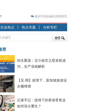
？
返回中国金融信息网首页
突围之旅
社会热点
热点专题
分析专栏
7—2020.07.31）
跷跷板” 结构性失衡藏
显下行
推荐
现最弱
恒生聚源：北斗收官之星发射成
人
功，全产业链解析
解析
7—2020.08.21）
【见·闻】疫情下，新加坡旅游业
步履维艰
记者手记：疫情下的香港零售业
如何浴火重生？