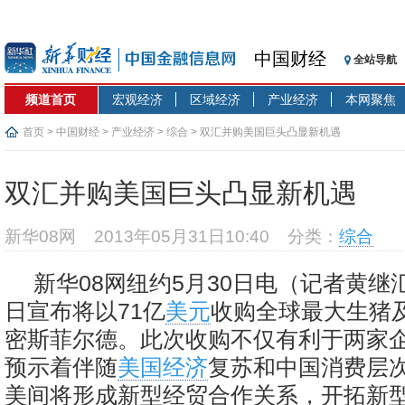
中国财经
全站导航
频道首页
宏观经济
区域经济
产业经济
本网聚焦
首页
>
中国财经
>
产业经济
>
综合
> 双汇并购美国巨头凸显新机遇
双汇并购美国巨头凸显新机遇
新华08网
2013年05月31日10:40
分类：
综合
新华08网纽约5月30日电（记者黄继
日宣布将以71亿
美元
收购全球最大生猪
密斯菲尔德。此次收购不仅有利于两家
预示着伴随
美国经济
复苏和中国消费层
美间将形成新型经贸合作关系，开拓新