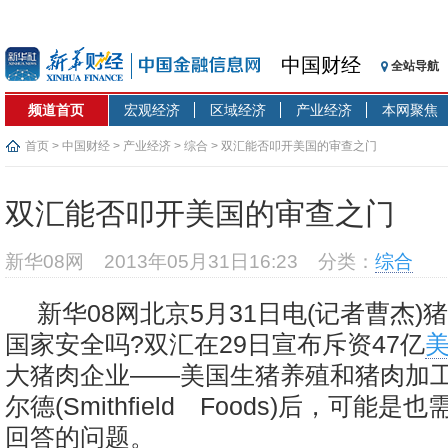
中国财经
全站导航
频道首页
宏观经济
区域经济
产业经济
本网聚焦
首页
>
中国财经
>
产业经济
>
综合
> 双汇能否叩开美国的审查之门
双汇能否叩开美国的审查之门
新华08网
2013年05月31日16:23
分类：
综合
新华08网北京5月31日电(记者曹杰)
国家安全吗?双汇在29日宣布斥资47亿
大猪肉企业——美国生猪养殖和猪肉加
尔德(Smithfield Foods)后，可能
回答的问题。