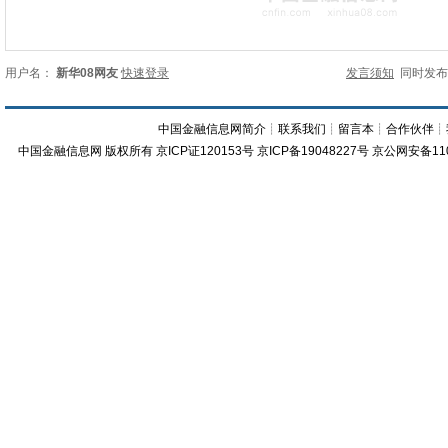
用户名：
新华08网友
快速登录
发言须知
同时发
中国金融信息网简介
┊
联系我们
┊
留言本
┊
合作伙伴
┊
中国金融信息网
版权所有
京ICP证120153号
京ICP备19048227号 京公网安备11