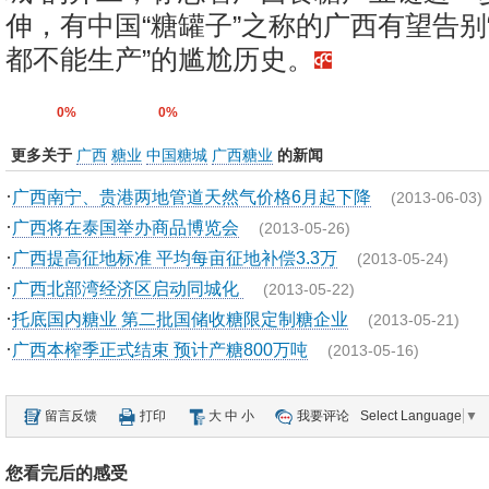
伸，有中国“糖罐子”之称的广西有望告别
都不能生产”的尴尬历史。
0%
0%
更多关于
广西
糖业
中国糖城
广西糖业
的新闻
·
广西南宁、贵港两地管道天然气价格6月起下降
(2013-06-03)
·
广西将在泰国举办商品博览会
(2013-05-26)
·
广西提高征地标准 平均每亩征地补偿3.3万
(2013-05-24)
·
广西北部湾经济区启动同城化
(2013-05-22)
·
托底国内糖业 第二批国储收糖限定制糖企业
(2013-05-21)
·
广西本榨季正式结束 预计产糖800万吨
(2013-05-16)
留言反馈
打印
大
中
小
我要评论
Select Language
▼
您看完后的感受