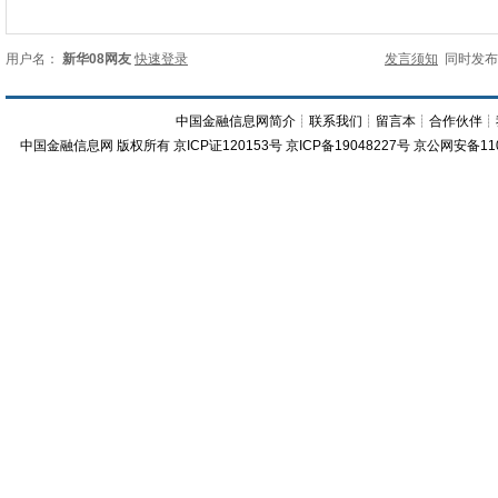
用户名：
新华08网友
快速登录
发言须知
同时发
中国金融信息网简介
┊
联系我们
┊
留言本
┊
合作伙伴
┊
中国金融信息网
版权所有
京ICP证120153号
京ICP备19048227号 京公网安备11