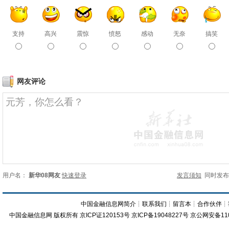
支持
高兴
震惊
愤怒
感动
无奈
搞笑
网友评论
用户名：
新华08网友
快速登录
发言须知
同时发
中国金融信息网简介
┊
联系我们
┊
留言本
┊
合作伙伴
┊
中国金融信息网
版权所有
京ICP证120153号
京ICP备19048227号 京公网安备11