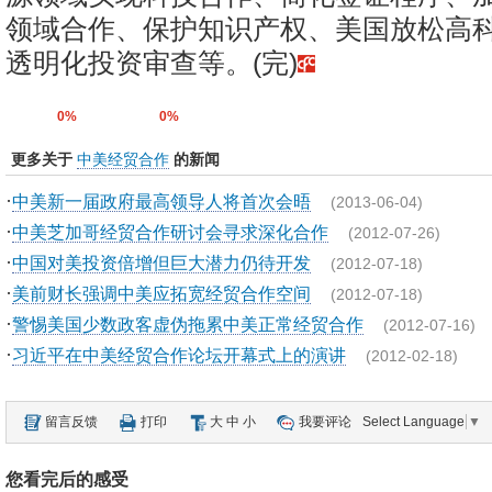
领域合作、保护知识产权、美国放松高
透明化投资审查等。(完)
0%
0%
更多关于
中美经贸合作
的新闻
·
中美新一届政府最高领导人将首次会晤
(2013-06-04)
·
中美芝加哥经贸合作研讨会寻求深化合作
(2012-07-26)
·
中国对美投资倍增但巨大潜力仍待开发
(2012-07-18)
·
美前财长强调中美应拓宽经贸合作空间
(2012-07-18)
·
警惕美国少数政客虚伪拖累中美正常经贸合作
(2012-07-16)
·
习近平在中美经贸合作论坛开幕式上的演讲
(2012-02-18)
留言反馈
打印
大
中
小
我要评论
Select Language
▼
您看完后的感受