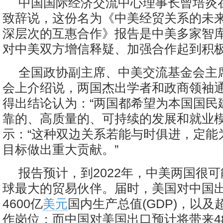
中国国际经济交流中心理事长曾培炎
致辞说，这份名为《中美经贸关系的未
深层次的互惠合作》报告是中美多家智
对中美双方增信释疑、加强合作起到积
全国政协副主席、中美交流基金会主
会上介绍说，两国杰出学者和政商领袖
得出结论认为：“两国都希望为本国国民
靠的、高质量的、可持续的发展和就业模
示：“这种双边关系若能与时俱进，定能
目标做出重大贡献。”
报告预计，到2022年，中美两国很
球最大的贸易伙伴。届时，美国对中国
4600亿
美元
国内生产总值(GDP)，以及
作岗位；而中国对美国出口预计将带来48