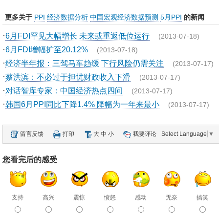
更多关于
PPI
经济数据分析
中国宏观经济数据预测
5月PPI
的新闻
·
6月FDI罕见大幅增长 未来或重返低位运行
(2013-07-18)
·
6月FDI增幅扩至20.12%
(2013-07-18)
·
经济半年报：三驾马车趋缓 下行风险仍需关注
(2013-07-17)
·
蔡洪滨：不必过于担忧财政收入下滑
(2013-07-17)
·
对话智库专家：中国经济热点四问
(2013-07-17)
·
韩国6月PPI同比下降1.4% 降幅为一年来最小
(2013-07-17)
留言反馈
打印
大
中
小
我要评论
Select Language
▼
您看完后的感受
支持
高兴
震惊
愤怒
感动
无奈
搞笑