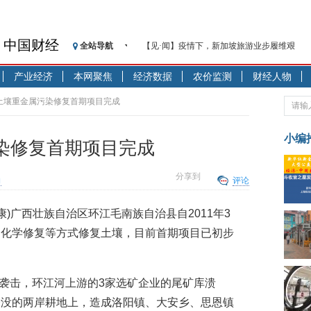
中国财经
全站导航
【见·闻】疫情下，新加坡旅游业步履维艰
记者手记：疫情下的香港零售业如何浴火重生
产业经济
本网聚焦
经济数据
农价监测
财经人物
【见·闻】疫情下一家香港传统零售商的转型
济安金信：中国基金市场数据分析周报（2020. 07.2
江土壤重金属污染修复首期项目完成
【新华财经调查】同业存单、结构性存款玩起“
在“隐秘的角落”
小编
染修复首期项目完成
央行公开市场净投放300亿元 短端资金利率明
基本面及股市双轮冲击 债市回调十年期债表
分享到
向
评论
沥青期货连续两日涨逾3% 沪银及两粕涨势喜
恒生聚源：北斗收官之星发射成功，全产业链
康)广西壮族自治区环江毛南族自治县自2011年3
济安金信：中国基金市场数据分析周报（2020. 08.1
、化学修复等方式修复土壤，目前首期项目已初步
雨袭击，环江河上游的3家选矿企业的尾矿库溃
淹没的两岸耕地上，造成洛阳镇、大安乡、思恩镇