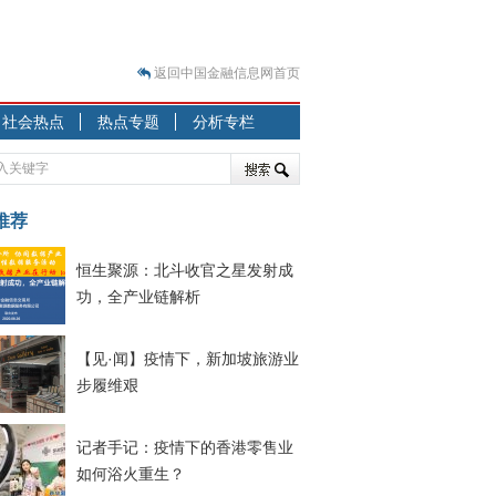
返回中国金融信息网首页
？
社会热点
热点专题
分析专栏
突围之旅
7—2020.07.31）
跷跷板” 结构性失衡藏
推荐
显下行
恒生聚源：北斗收官之星发射成
现最弱
功，全产业链解析
人
解析
【见·闻】疫情下，新加坡旅游业
7—2020.08.21）
步履维艰
记者手记：疫情下的香港零售业
如何浴火重生？