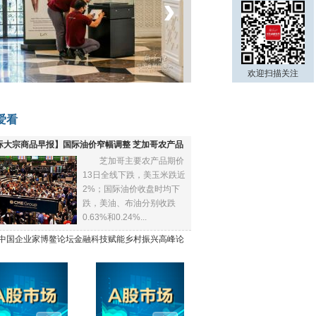
‹
›
菲律宾：防疫降级
欢迎扫描关注
爱看
际大宗商品早报】国际油价窄幅调整 芝加哥农产品
芝加哥主要农产品期价
下跌
13日全线下跌，美玉米跌近
2%；国际油价收盘时均下
跌，美油、布油分别收跌
0.63%和0.24%...
21中国企业家博鳌论坛金融科技赋能乡村振兴高峰论