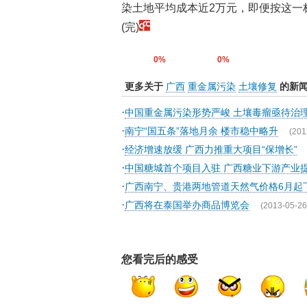
染土地平均成本近2万元，即便按这一
(完)
0%
0%
更多关于
广西
重金属污染
土壤修复
的新
·
中国重金属污染形势严峻 土壤毒瘤亟待治
·
南宁“国五条”落地月余 楼市稳中略升
(201
·
经济增速放缓 广西力推重大项目“保增长”
·
中国糖城首个项目入驻 广西糖业下游产业
·
广西南宁、贵港两地管道天然气价格6月起
·
广西将在泰国举办商品博览会
(2013-05-26
您看完后的感受