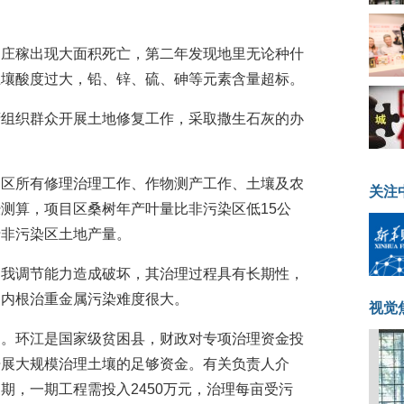
，庄稼出现大面积死亡，第二年发现地里无论种什
土壤酸度过大，铅、锌、硫、砷等元素含量超标。
府组织群众开展土地修复工作，采取撒生石灰的办
目区所有修理治理工作、作物测产工作、土壤及农
关注
测算，项目区桑树年产叶量比非污染区低15公
于非污染区土地产量。
自我调节能力造成破坏，其治理过程具有长期性，
期内根治重金属污染难度很大。
视觉
题。环江是国家级贫困县，财政对专项治理资金投
开展大规模治理土壤的足够资金。有关负责人介
期，一期工程需投入2450万元，治理每亩受污