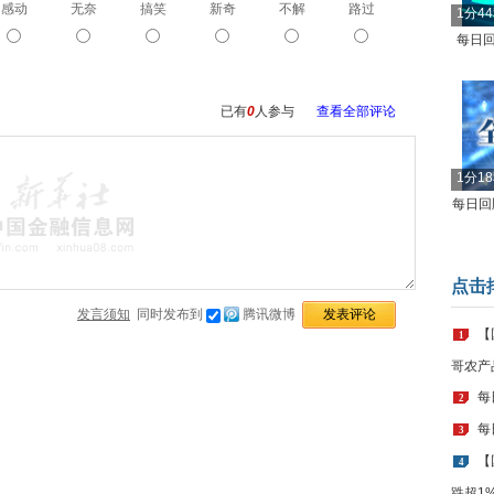
感动
无奈
搞笑
新奇
不解
路过
1分4
每日回
已有
0
人参与
查看全部评论
1分1
每日回顾
点击
发言须知
同时发布到
腾讯微博
【
1
哥农产
每
2
每
3
【
4
跌超1