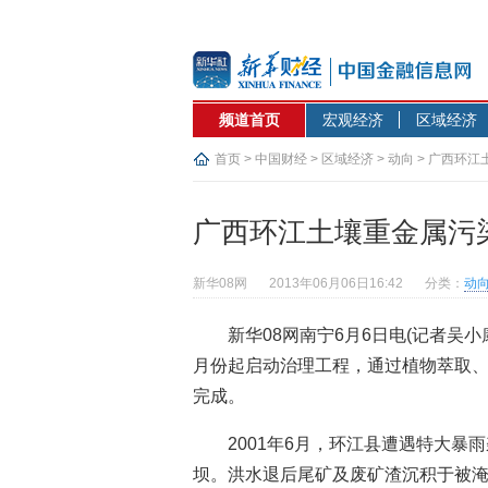
频道首页
宏观经济
区域经济
首页
>
中国财经
>
区域经济
>
动向
> 广西环
广西环江土壤重金属污
新华08网
2013年06月06日16:42
分类：
动
新华08网南宁6月6日电(记者吴小
月份起启动治理工程，通过植物萃取
完成。
2001年6月，环江县遭遇特大暴
坝。洪水退后尾矿及废矿渣沉积于被