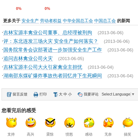
0%
0%
更多关于
安全生产
劳动者权益
中华全国总工会
中国总工会
的新闻
·
吉林宝源丰禽业公司董事、总经理被刑拘
(2013-06-06)
·
评：东北连发三场火灾 安全生产如何落实？
(2013-06-06)
·
国务院常务会议部署进一步加强安全生产工作
(2013-06-06)
·
追问吉林禽业公司火灾
(2013-06-05)
·
吉林宝源丰公司大火引家禽业主担忧
(2013-06-04)
·
湖南邵东煤矿爆炸事故伤者回忆井下生死瞬间
(2013-06-04)
留言反馈
打印
大
中
小
我要评论
Select Language
▼
您看完后的感受
支持
高兴
震惊
愤怒
感动
无奈
搞笑