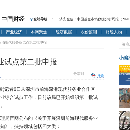
济安金信：中国基金市场数据分析周报（2020. 08.1
中国财经
全站导航
【见·闻】疫情下，新加坡旅游业步履维艰
产业经济
本网聚焦
经济数据
农价监测
财经人物
记者手记：疫情下的香港零售业如何浴火重生
【见·闻】疫情下一家香港传统零售商的转型
海启动现代服务业试点第二批申报
济安金信：中国基金市场数据分析周报（2020. 07.2
【新华财经调查】同业存单、结构性存款玩起“
小编
业试点第二批申报
在“隐秘的角落”
央行公开市场净投放300亿元 短端资金利率明
分享到
向
评论
基本面及股市双轮冲击 债市回调十年期债表
沥青期货连续两日涨逾3% 沪银及两粕涨势喜
瑞希)记者6日从深圳市前海深港现代服务业合作区
恒生聚源：北斗收官之星发射成功，全产业链
务业综合试点工作，日前该局已开始组织第二批试
济安金信：中国基金市场数据分析周报（2020. 08.1
日。
管理局官网公布的《关于开展深圳前海现代服务业
通知》，扶持领域包括四大类：