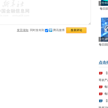
1分4
每日回
发言须知
同时发布到
腾讯微博
1分1
每日回顾
点击
【
1
哥农产
每
2
每
3
【
4
跌超1