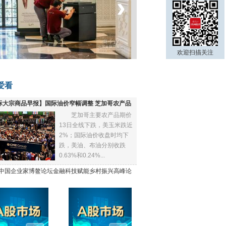
‹
›
菲律宾：防疫降级
欢迎扫描关注
爱看
际大宗商品早报】国际油价窄幅调整 芝加哥农产品
芝加哥主要农产品期价
下跌
13日全线下跌，美玉米跌近
2%；国际油价收盘时均下
跌，美油、布油分别收跌
0.63%和0.24%...
21中国企业家博鳌论坛金融科技赋能乡村振兴高峰论