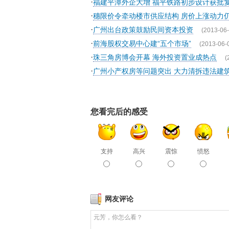
·
福建平潭外企大增 福平铁路初步设计获批
·
穗限价令牵动楼市供应结构 房价上涨动力
·
广州出台政策鼓励民间资本投资
(2013-06-
·
前海股权交易中心建“五个市场”
(2013-06-
·
珠三角房博会开幕 海外投资置业成热点
(
·
广州小产权房等问题突出 大力清拆违法建
您看完后的感受
支持
高兴
震惊
愤怒
网友评论