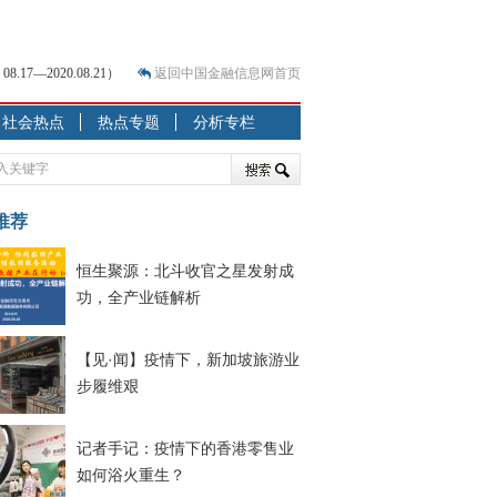
7—2020.08.21）
返回中国金融信息网首页
社会热点
热点专题
分析专栏
？
突围之旅
7—2020.07.31）
跷跷板” 结构性失衡藏
推荐
显下行
恒生聚源：北斗收官之星发射成
功，全产业链解析
现最弱
人
解析
【见·闻】疫情下，新加坡旅游业
7—2020.08.21）
步履维艰
记者手记：疫情下的香港零售业
如何浴火重生？