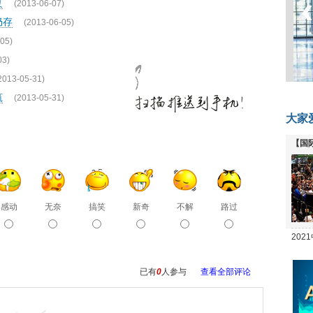
复
(2013-06-07)
仍存
(2013-06-05)
05)
03)
2013-05-31)
筑
(2013-05-31)
大家
【国
全线
感动
无奈
搞笑
新奇
不解
路过
20
坛
已有
0
人参与
查看全部评论