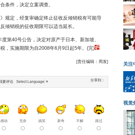
符合条件，决定立案调查。
例》规定，经复审确定终止征收反倾销税有可能导
，反倾销税的征收期限可以适当延长。
布年度第40号公告，决定对原产于日本、新加坡、
，实施期限为自2008年6月9日起5年。(完)
[责任编辑：周发]
关注
分享到：
我要评论
Select Language
▼
视觉
感动
无奈
搞笑
新奇
不解
路过