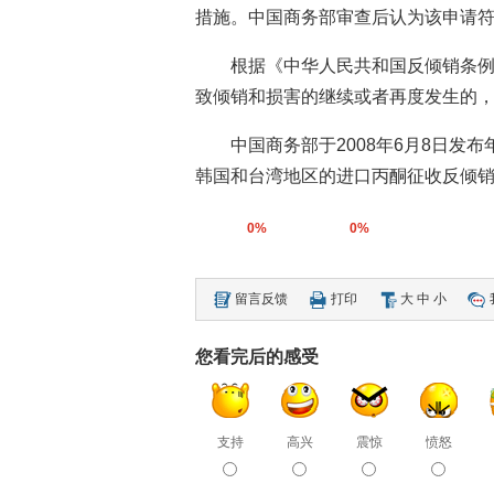
措施。中国商务部审查后认为该申请
根据《中华人民共和国反倾销条
致倾销和损害的继续或者再度发生的
中国商务部于2008年6月8日发
韩国和台湾地区的进口丙酮征收反倾销税
0%
0%
留言反馈
打印
大
中
小
您看完后的感受
支持
高兴
震惊
愤怒