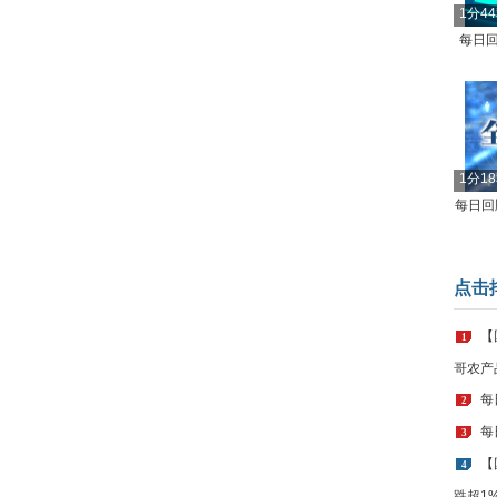
1分4
每日回
1分1
每日回顾
点击
【
1
哥农产
每
2
每
3
【
4
跌超1