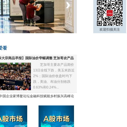
‹
›
菲律宾：防疫降级
欢迎扫描关注
爱看
际大宗商品早报】国际油价窄幅调整 芝加哥农产品
芝加哥主要农产品期价
下跌
13日全线下跌，美玉米跌近
2%；国际油价收盘时均下
跌，美油、布油分别收跌
0.63%和0.24%...
21中国企业家博鳌论坛金融科技赋能乡村振兴高峰论