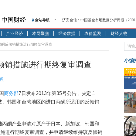
中国财经
全站导航
济安金信：中国基金市场数据分析周报（2020. 08.1
【见·闻】疫情下，新加坡旅游业步履维艰
产业经济
本网聚焦
经济数据
农价监测
财经人物
记者手记：疫情下的香港零售业如何浴火重生
【见·闻】疫情下一家香港传统零售商的转型
丙酮反倾销措施进行期终复审调查
济安金信：中国基金市场数据分析周报（2020. 07.2
【新华财经调查】同业存单、结构性存款玩起“
小编
倾销措施进行期终复审调查
在“隐秘的角落”
央行公开市场净投放300亿元 短端资金利率明
闻
基本面及股市双轮冲击 债市回调十年期债表
沥青期货连续两日涨逾3% 沪银及两粕涨势喜
国
商务部
7日发布2013年第35号公告，决定自
恒生聚源：北斗收官之星发射成功，全产业链
加坡、韩国和台湾地区的进口丙酮所适用的反倾销
大陆丙酮产业申请对原产于日本、新加坡、韩国和
措施进行期终复审调查，并申请继续维持该反倾销