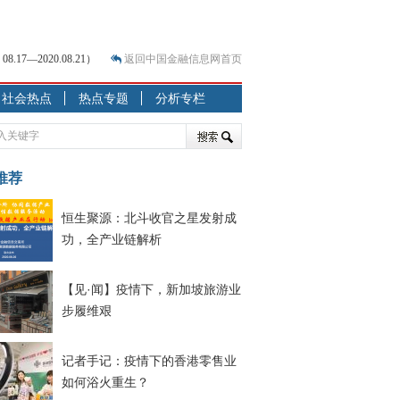
7—2020.08.21）
返回中国金融信息网首页
社会热点
热点专题
分析专栏
？
突围之旅
7—2020.07.31）
跷跷板” 结构性失衡藏
推荐
恒生聚源：北斗收官之星发射成
显下行
功，全产业链解析
现最弱
人
【见·闻】疫情下，新加坡旅游业
解析
步履维艰
记者手记：疫情下的香港零售业
如何浴火重生？