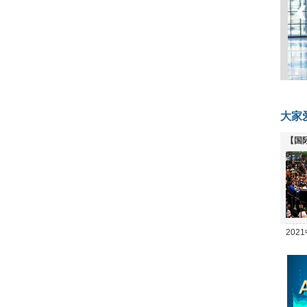
大家
【国
全线
20
坛