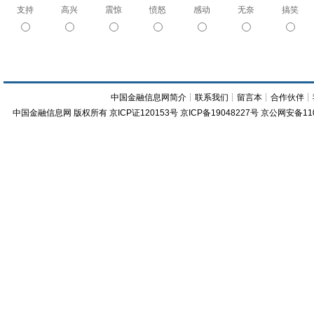
支持
高兴
震惊
愤怒
感动
无奈
搞笑
中国金融信息网简介
┊
联系我们
┊
留言本
┊
合作伙伴
┊
中国金融信息网
版权所有
京ICP证120153号
京ICP备19048227号 京公网安备11