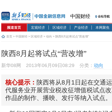
中国财经
全站导航
频道首页
宏观经济
区域经济
产业经济
本网聚焦
首页
>
中国财经
>
区域经济
>
动向
> 陕西8月起将试点“营改增”
陕西8月起将试点“营改增”
新华08网
2013年06月09日08:29
分类：
动向
陕西将从8月1日起在交通
核心提示：
代服务业开展营业税改征增值税试点改
作品的制作、播映、发行等纳入试点。