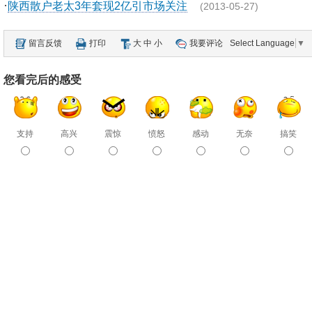
·
陕西散户老太3年套现2亿引市场关注
(2013-05-27)
留言反馈
打印
大
中
小
我要评论
Select Language
▼
您看完后的感受
支持
高兴
震惊
愤怒
感动
无奈
搞笑