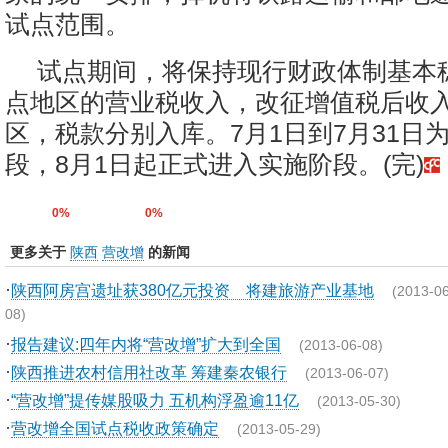
试点范围。
试点期间，将保持现行财政体制基本
点地区的营业税收入，改征增值税后收
区，税款分别入库。7月1日到7月31日
段，8月1日起正式进入实施阶段。(完)
0%
0%
更多关于
陕西
营改增
的新闻
·
陕西阿房宫遗址获380亿元投资 将建旅游产业基地
(2013-06
08)
·
报告建议:四年内将“营改增”扩大到全国
(2013-06-08)
·
陕西推进农村信用社改革 筹建秦农银行
(2013-06-07)
·
“营改增”提传媒股吸力 五机构浮盈逾11亿
(2013-05-30)
·
营改增全国试点税收政策确定
(2013-05-29)