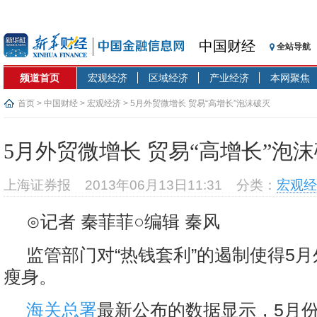
中国财经
全站导航
频道首页
宏观经济
区域经济
产业经济
本网聚焦
首页
>
中国财经
>
宏观经济
> 5月外贸微增长 贸易“高增长”泡沫破灭
5月外贸微增长 贸易“高增长”泡
上海证券报
2013年06月13日11:31
分类：
宏观经
⊙记者 秦菲菲○编辑 秦风
监管部门对“热钱套利”的遏制使得5
瘦身。
海关总署
最新公布的数据显示，5月