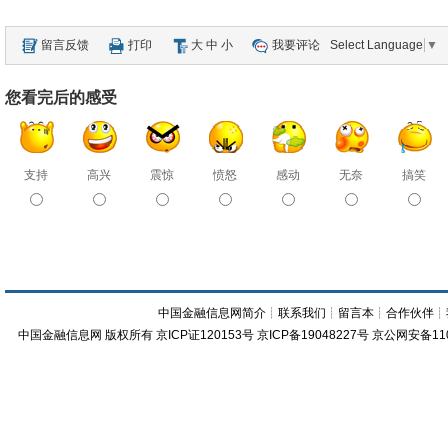
留言反馈
打印
大
中
小
我要评论
Select Language
▼
您看完后的感受
支持
高兴
震惊
愤怒
感动
无奈
搞笑
中国金融信息网简介
┊
联系我们
┊
留言本
┊
合作伙伴
┊
中国金融信息网
版权所有
京ICP证120153号
京ICP备19048227号 京公网安备11