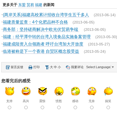
更多关于
东盟
贸易
福建
的新闻
·
(两岸关系)福建高校累计招收台湾学生五千多人
(2013-06-14)
·
福建质量监查：4个化肥品种不合格
(2013-06-05)
·
商务部：坚持磋商解决中欧光伏贸易争端
(2013-06-05)
·
福建：经平潭中转的台湾入境食品实施备案管理
(2013-05-30
·
福建成陆资入台领跑者 呼吁台湾加大开放度
(2013-05-27)
·
临港被称是下一个香港 自贸区概念股受益
(2013-05-24)
留言反馈
打印
大
中
小
我要评论
Select Language
▼
您看完后的感受
支持
高兴
震惊
愤怒
感动
无奈
搞笑