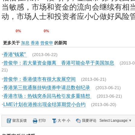
当敏感，市场和资金的流向会继续有相
动，市场人士和投资者应小心做好风险管
0%
0%
更多关于
加息
香港
曾俊华
的新闻
·
香港“钱紧”
(2013-06-22)
·
曾俊华：若大量资金撤离 香港可能会早于美国加息
(2013-0
21)
·
曾俊华：香港债市有很大发展空间
(2013-06-21)
·
香港第三批通胀挂钩债券申请总数创纪录
(2013-06-21)
·
香港市场：热钱突杀回马枪引发多重猜想
(2013-06-21)
·
LME计划在港推出现金结算期货小合约
(2013-06-20)
留言反馈
打印
大
中
小
我要评论
Select Language
▼