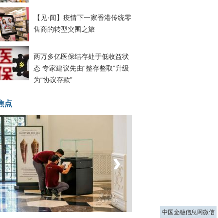
【见·闻】疫情下一家香港传统零
售商的转型突围之旅
两万多亿医保结存处于低收益状
态 专家建议先由“整存整取”升级
为“协议存款”
焦点
‹
›
菲律宾：防疫降级
中国金融信息网微信