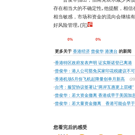
存在相当大的不确定性｡他提醒，相信
相当敏感，市场和资金的流向会继续
好风险管理｡(完)
0%
0%
更多关于
香港经济
曾俊华
港澳台
的新闻
·
香港特区政府发表声明 证实斯诺登已离港
·
曾俊华：港人公司豁免买家印花税建议不可
·
香港机场5月份飞机起降量创单月新高
(20
·
台湾：服贸协议签署让“两岸互惠更上层楼”
·
曾俊华：若大资金撤离 香港或早于美国加
·
曾俊华：若大量资金撤离 香港可能会早于
您看完后的感受