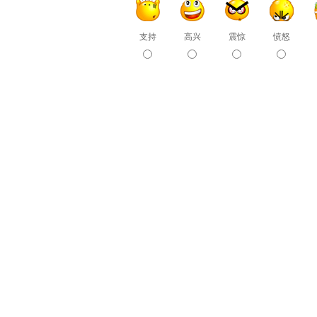
支持
高兴
震惊
愤怒