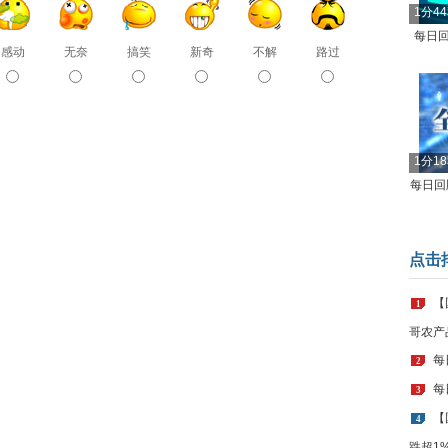
1分4
每日回
感动
无奈
搞笑
新奇
不解
路过
1分1
每日回顾
点击
【
1
哥农产
每
2
每
3
【
4
跌超1