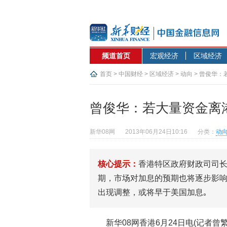
频道首页
宏观经济
区域经济
首页
>
中国财经
>
区域经济
>
动向
> 曾俊华：
曾俊华：若大量资金离
新华08网
2013年06月24日10:16
分类：
动
核心提示：
香港特区政府财政司司长
期，市场对加息的预期也将逐步影
出现调整，或将早于美国加息｡
新华08网香港6月24日电(记者