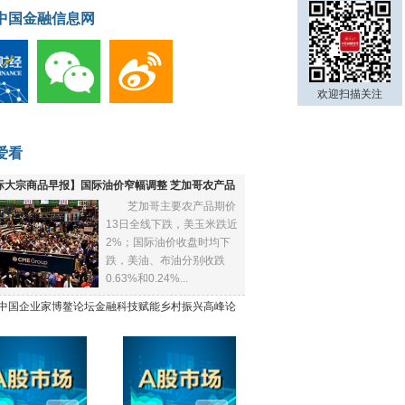
中国金融信息网
欢迎扫描关注
爱看
际大宗商品早报】国际油价窄幅调整 芝加哥农产品
芝加哥主要农产品期价
下跌
13日全线下跌，美玉米跌近
2%；国际油价收盘时均下
跌，美油、布油分别收跌
0.63%和0.24%...
21中国企业家博鳌论坛金融科技赋能乡村振兴高峰论