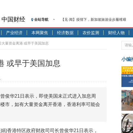
中国财经
全站导航
【见·闻】疫情下，新加坡旅游业步履维艰
记者手记：疫情下的香港零售业如何浴火重生
产业经济
本网聚焦
经济数据
农价监测
财经人物
【见·闻】疫情下一家香港传统零售商的转型
济安金信：中国基金市场数据分析周报（2020. 07.2
若大量资金离港 或早于美国加息
【新华财经调查】同业存单、结构性存款玩起“
在“隐秘的角落”
小编
港 或早于美国加息
央行公开市场净投放300亿元 短端资金利率明
基本面及股市双轮冲击 债市回调十年期债表
向
沥青期货连续两日涨逾3% 沪银及两粕涨势喜
恒生聚源：北斗收官之星发射成功，全产业链
曾俊华21日表示，即使美国未正式进入加息周
济安金信：中国基金市场数据分析周报（2020. 08.1
响楼市，如有大量资金离开香港，香港利率可能会
曾繁娟)香港特区政府财政司司长曾俊华21日表示，