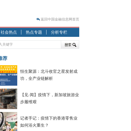
返回中国金融信息网首页
？
社会热点
热点专题
分析专栏
突围之旅
7—2020.07.31）
跷跷板” 结构性失衡藏
推荐
显下行
恒生聚源：北斗收官之星发射成
现最弱
功，全产业链解析
人
解析
【见·闻】疫情下，新加坡旅游业
7—2020.08.21）
步履维艰
记者手记：疫情下的香港零售业
如何浴火重生？