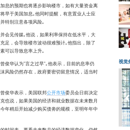
对加息的预期也将逐步影响楼市，如有大量资金离
将早于美国加息｡他同时提醒，有意置业人士应
并特别注意各项风险｡
并会见传媒｡他说，如果利率保持在低水平，大
充足，会导致楼市波动很难预计｡他指出，除了
素可以导致息率上升｡
视觉
曾俊华认为"言之过早"｡他表示，目前的息率仍
泡沫风险仍然存在，政府要密切留意情况，适当时
，曾俊华表示，美国联邦
公开市场
委员会日前决定
南克也说，如果美国的经济和就业数据在未来数月
在今年稍后开始减少购买债劵的规模，至明年年中
债的时间表，要看未来数月的经济数据变化，仍然