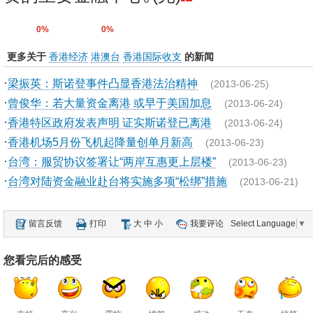
0%
0%
更多关于
香港经济
港澳台
香港国际收支
的新闻
·
梁振英：斯诺登事件凸显香港法治精神
(2013-06-25)
·
曾俊华：若大量资金离港 或早于美国加息
(2013-06-24)
·
香港特区政府发表声明 证实斯诺登已离港
(2013-06-24)
·
香港机场5月份飞机起降量创单月新高
(2013-06-23)
·
台湾：服贸协议签署让“两岸互惠更上层楼”
(2013-06-23)
·
台湾对陆资金融业赴台将实施多项“松绑”措施
(2013-06-21)
留言反馈
打印
大
中
小
我要评论
Select Language
▼
您看完后的感受