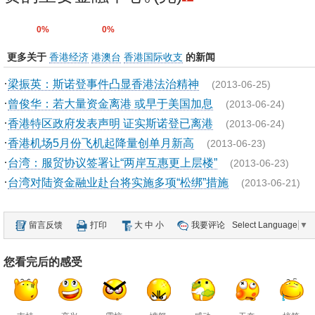
0%
0%
更多关于
香港经济
港澳台
香港国际收支
的新闻
·
梁振英：斯诺登事件凸显香港法治精神
(2013-06-25)
·
曾俊华：若大量资金离港 或早于美国加息
(2013-06-24)
·
香港特区政府发表声明 证实斯诺登已离港
(2013-06-24)
·
香港机场5月份飞机起降量创单月新高
(2013-06-23)
·
台湾：服贸协议签署让“两岸互惠更上层楼”
(2013-06-23)
·
台湾对陆资金融业赴台将实施多项“松绑”措施
(2013-06-21)
留言反馈
打印
大
中
小
我要评论
Select Language
▼
您看完后的感受