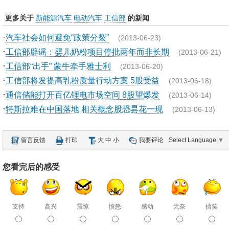
更多关于
新能源汽车
电动汽车
工信部
的新闻
·
汽车社会如何避免“政策分裂”
(2013-06-23)
·
工信部辟谣：婴儿奶粉项目停批两年而非长期
(2013-06-21)
·
工信部“出手” 蒙牛牵手雅士利
(2013-06-20)
·
工信部将发提高乳粉质量行动方案 5股受益
(2013-06-18)
·
通信储能打开百亿锂电市场空间 8股望爆发
(2013-06-14)
·
特斯拉难在中国落地 相关概念股恐昙花一现
(2013-06-13)
留言反馈
打印
大
中
小
我要评论
Select Language
▼
您看完后的感受
支持
高兴
震惊
愤怒
感动
无奈
搞笑