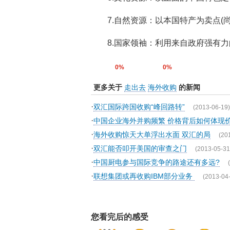
7.自然资源：以本国特产为卖点(尚
8.国家领袖：利用来自政府强有力的
0%
0%
更多关于
走出去
海外收购
的新闻
·
双汇国际跨国收购“峰回路转”
(2013-06-19)
·
中国企业海外并购频繁 价格背后如何体现价
·
海外收购惊天大单浮出水面 双汇的局
(20
·
双汇能否叩开美国的审查之门
(2013-05-31
·
中国厨电参与国际竞争的路途还有多远?
·
联想集团或再收购IBM部分业务
(2013-04
您看完后的感受