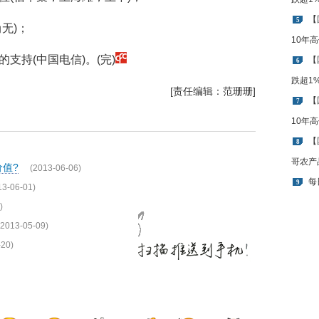
【
5
无)；
10年
支持(中国电信)。(完)
【
6
跌超1
[责任编辑：范珊珊]
【
7
10年
【
8
哥农产
值?
(2013-06-06)
每
9
13-06-01)
)
(2013-05-09)
-20)