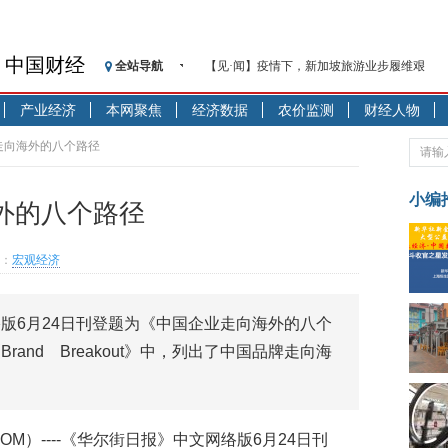
中国财经
全站导航
【见·闻】疫情下，新加坡旅游业步履维艰
记者手记：疫情下的香港零售业如何浴火重生
产业经济
本网聚焦
经济数据
农价监测
财经人物
【见·闻】疫情下一家香港传统零售商的转型
济安金信：中国基金市场数据分析周报（2020. 07.2
走向海外的八个路径
【新华财经调查】同业存单、结构性存款玩起“
在“隐秘的角落”
小编
外的八个路径
央行公开市场净投放300亿元 短端资金利率明
基本面及股市双轮冲击 债市回调十年期债表
：
宏观经济
沥青期货连续两日涨逾3% 沪银及两粕涨势喜
恒生聚源：北斗收官之星发射成功，全产业链
版6月24日刊登题为《中国企业走向海外的八个
济安金信：中国基金市场数据分析周报（2020. 08.1
and Breakout》中，列出了中国品牌走向海
8.COM）----《华尔街日报》中文网络版6月24日刊