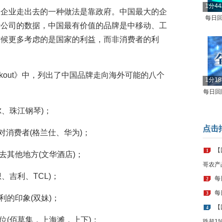
1分4
国企业走出去的一种做法是靠政府。中国最大的企
每日回
行公司的数据，中国最有价值的品牌是中移动、工
时候更多考虑的是国家的利益，而非消费者的利
eakout》中，列出了中国品牌走向海外可能的八个
1分1
每日回顾
尔、珠江钢琴)；
点击
司对消费者(格兰仕、华为)；
【
1
去其他地方(文华酒店)；
哥农产
、吉利、TCL)；
每
2
每
3
利的印象(双妹)；
【
4
位(佰草集，上海滩，上下)；
跌超1