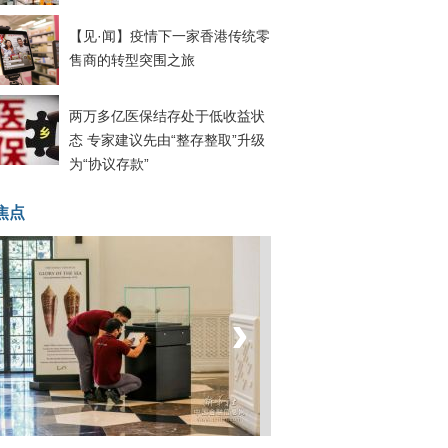
【见·闻】疫情下一家香港传统零
售商的转型突围之旅
两万多亿医保结存处于低收益状
态 专家建议先由“整存整取”升级
为“协议存款”
焦点
‹
›
菲律宾：防疫降级