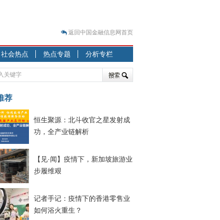
返回中国金融信息网首页
？
社会热点
热点专题
分析专栏
突围之旅
7—2020.07.31）
跷跷板” 结构性失衡藏
推荐
显下行
恒生聚源：北斗收官之星发射成
现最弱
功，全产业链解析
人
解析
【见·闻】疫情下，新加坡旅游业
7—2020.08.21）
步履维艰
记者手记：疫情下的香港零售业
如何浴火重生？