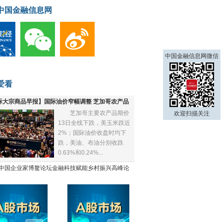
中国金融信息网
中国金融信息网微信
爱看
际大宗商品早报】国际油价窄幅调整 芝加哥农产品
芝加哥主要农产品期价
欢迎扫描关注
下跌
13日全线下跌，美玉米跌近
2%；国际油价收盘时均下
跌，美油、布油分别收跌
0.63%和0.24%...
21中国企业家博鳌论坛金融科技赋能乡村振兴高峰论