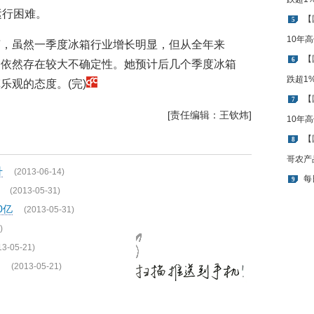
运行困难。
【
5
10年
言，虽然一季度冰箱行业增长明显，但从全年来
【
6
场依然存在较大不确定性。她预计后几个季度冰箱
跌超1
乐观的态度。(完)
【
7
[责任编辑：王钦炜]
10年
【
8
哥农产
升
(2013-06-14)
每
9
(2013-05-31)
0亿
(2013-05-31)
)
13-05-21)
(2013-05-21)