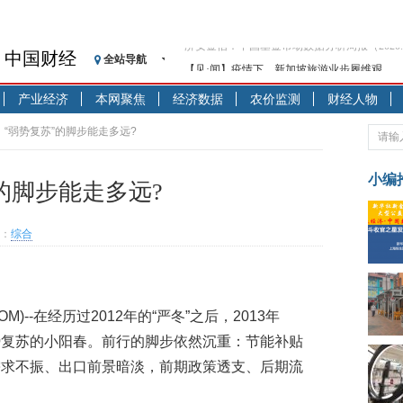
中国财经
全站导航
【见·闻】疫情下，新加坡旅游业步履维艰
记者手记：疫情下的香港零售业如何浴火重生
产业经济
本网聚焦
经济数据
农价监测
财经人物
【见·闻】疫情下一家香港传统零售商的转型
济安金信：中国基金市场数据分析周报（2020. 07.2
：“弱势复苏”的脚步能走多远?
【新华财经调查】同业存单、结构性存款玩起“
在“隐秘的角落”
小编
的脚步能走多远?
央行公开市场净投放300亿元 短端资金利率明
基本面及股市双轮冲击 债市回调十年期债表
：
综合
沥青期货连续两日涨逾3% 沪银及两粕涨势喜
恒生聚源：北斗收官之星发射成功，全产业链
济安金信：中国基金市场数据分析周报（2020. 08.1
OM)--
在经历过2012年的“严冬”之后，2013年
势复苏的小阳春。前行的脚步依然沉重：节能补贴
需求不振、出口前景暗淡，前期政策透支、后期流