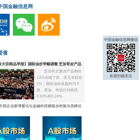
中国金融信息网
中国金融信息网微信
爱看
际大宗商品早报】国际油价窄幅调整 芝加哥农产品
芝加哥主要农产品期价
下跌
欢迎扫描关注
13日全线下跌，美玉米跌近
2%；国际油价收盘时均下
跌，美油、布油分别收跌
0.63%和0.24%...
21中国企业家博鳌论坛金融科技赋能乡村振兴高峰论