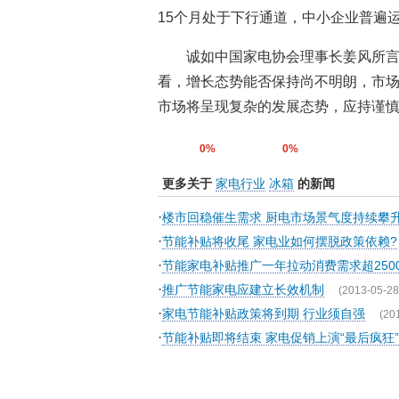
15个月处于下行通道，中小企业普遍
诚如中国家电协会理事长姜风所
看，增长态势能否保持尚不明朗，市
市场将呈现复杂的发展态势，应持谨慎
0%
0%
更多关于
家电行业
冰箱
的新闻
·
楼市回稳催生需求 厨电市场景气度持续攀
·
节能补贴将收尾 家电业如何摆脱政策依赖?
·
节能家电补贴推广一年拉动消费需求超250
·
推广节能家电应建立长效机制
(2013-05-28
·
家电节能补贴政策将到期 行业须自强
(20
·
节能补贴即将结束 家电促销上演“最后疯狂”