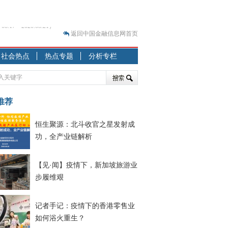
返回中国金融信息网首页
？
社会热点
热点专题
分析专栏
突围之旅
7—2020.07.31）
跷跷板” 结构性失衡藏
推荐
显下行
恒生聚源：北斗收官之星发射成
现最弱
功，全产业链解析
人
解析
【见·闻】疫情下，新加坡旅游业
7—2020.08.21）
步履维艰
记者手记：疫情下的香港零售业
如何浴火重生？