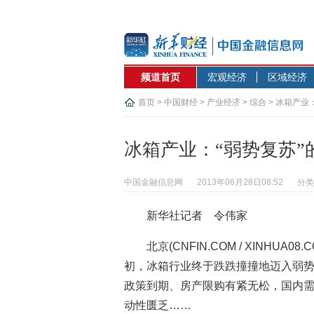
频道首页
宏观经济
区域经济
首页
>
中国财经
>
产业经济
>
综合
> 冰箱产业
冰箱产业：“弱势复苏”
中国金融信息网
2013年06月28日08:52
分类
新华社记者 令伟家
北京
(CNFIN.COM / XINHUA08.C
初，冰箱行业终于跌跌撞撞地迈入弱
政策到期、房产限购有紧无松，国内
动性匮乏……