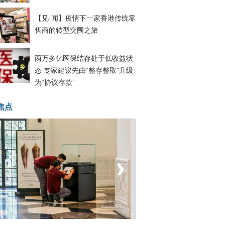
【见·闻】疫情下一家香港传统零
售商的转型突围之旅
两万多亿医保结存处于低收益状
态 专家建议先由“整存整取”升级
为“协议存款”
焦点
‹
›
菲律宾：防疫降级