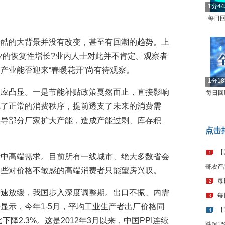
1分4
每日回
冷酷的大背景并没有改变，甚至有回潮的趋势。上
产业的恢复性增长?业内人士对此并不肯定。观察者
产业能否迎来“春暖花开”尚有待观察。
1分1
效应凸显。一是节能补贴政策戛然而止，直接影响
每日回顾
乱了正常的消费秩序，提前透支了未来的消费需
误导部分厂家扩大产能，造成产能过剩、库存积
点击
【
1
量中高端需求。目前所有一线城市、绝大多数省会
哥农产
一些对价格不敏感的高端消费者只能望房兴叹。
每
2
增速放缓，我国步入深度调整期。出口不振、内需
每
3
显示，今年1-5月，平均工业生产者出厂价格同
【
4
降2.3%。这是2012年3月以来，中国PPI连续
跌超1