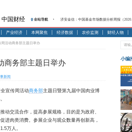
中国财经
济安金信：中国基金市场数据分析周报（2020. 08.1
全站导航
【见·闻】疫情下，新加坡旅游业步履维艰
产业经济
本网聚焦
经济数据
农价监测
财经人物
记者手记：疫情下的香港零售业如何浴火重生
【见·闻】疫情下一家香港传统零售商的转型
传周活动商务部主题日举办
济安金信：中国基金市场数据分析周报（2020. 07.2
【新华财经调查】同业存单、结构性存款玩起“
小编
动商务部主题日举办
在“隐秘的角落”
央行公开市场净投放300亿元 短端资金利率明
事新闻
基本面及股市双轮冲击 债市回调十年期债表
沥青期货连续两日涨逾3% 沪银及两粕涨势喜
品安全宣传周活动
商务部
主题日暨第九届中国肉业博
恒生聚源：北斗收官之星发射成功，全产业链
办。
济安金信：中国基金市场数据分析周报（2020. 08.1
，推动交流合作，提高参展规格，目的是为政府、
，促进肉类消费。参展企业与观众数量再创新高，
.5万人。