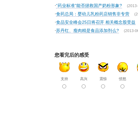
·
“药业标准”能否拯救国产奶粉形象?
(2013-
·
食药总局：婴幼儿乳粉药店销售非专营
(2
·
食品安全峰会25日将召开 相关概念股受益
·
苏丹红、瘦肉精是食品添加剂么?
(2013-0
您看完后的感受
支持
高兴
震惊
愤怒