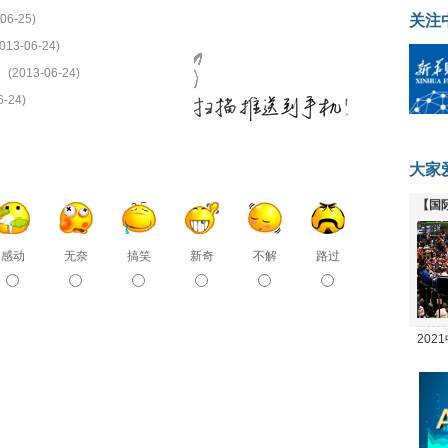
06-25)
关注
013-06-24)
(2013-06-24)
6-24)
大家
【国
全线
感动
无奈
搞笑
新奇
不解
路过
20
坛