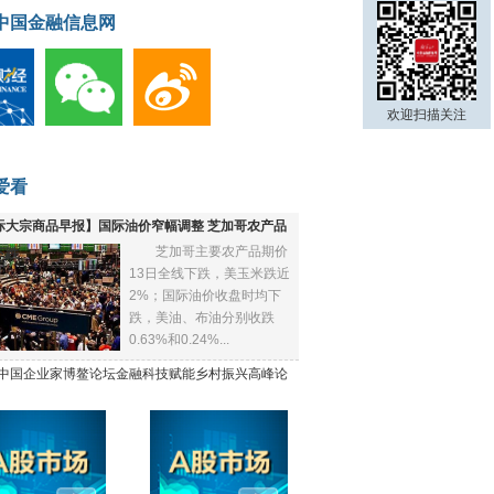
中国金融信息网
欢迎扫描关注
爱看
际大宗商品早报】国际油价窄幅调整 芝加哥农产品
芝加哥主要农产品期价
下跌
13日全线下跌，美玉米跌近
2%；国际油价收盘时均下
跌，美油、布油分别收跌
0.63%和0.24%...
21中国企业家博鳌论坛金融科技赋能乡村振兴高峰论