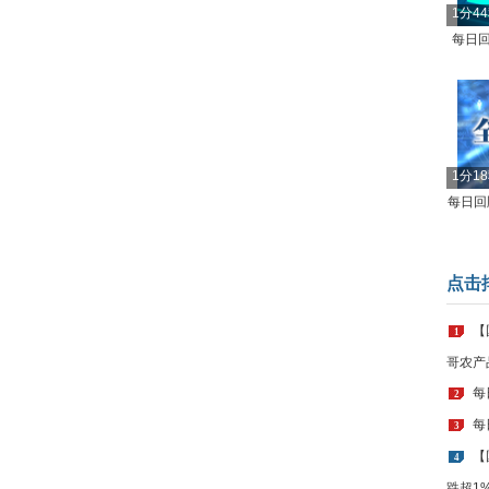
1分4
每日回
1分1
每日回顾
点击
【
1
哥农产
每
2
每
3
【
4
跌超1