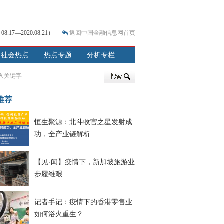
7—2020.08.21）
返回中国金融信息网首页
社会热点
热点专题
分析专栏
？
突围之旅
7—2020.07.31）
跷跷板” 结构性失衡藏
推荐
恒生聚源：北斗收官之星发射成
显下行
功，全产业链解析
现最弱
人
解析
【见·闻】疫情下，新加坡旅游业
步履维艰
7—2020.08.21）
记者手记：疫情下的香港零售业
如何浴火重生？