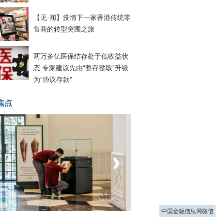
【见·闻】疫情下一家香港传统零
售商的转型突围之旅
两万多亿医保结存处于低收益状
态 专家建议先由“整存整取”升级
为“协议存款”
焦点
‹
›
菲律宾：防疫降级
中国金融信息网微信