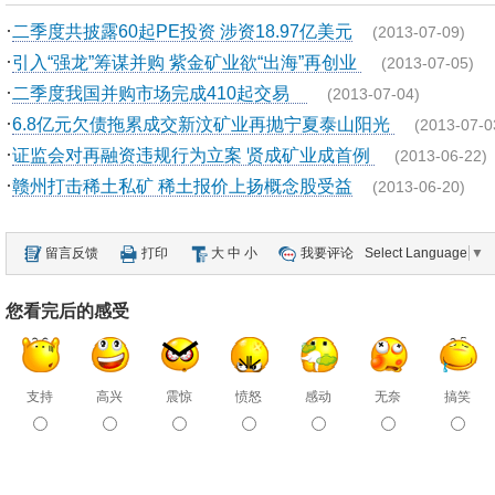
·
二季度共披露60起PE投资 涉资18.97亿美元
(2013-07-09)
·
引入“强龙”筹谋并购 紫金矿业欲“出海”再创业
(2013-07-05)
·
二季度我国并购市场完成410起交易
(2013-07-04)
·
6.8亿元欠债拖累成交新汶矿业再抛宁夏泰山阳光
(2013-07-0
·
证监会对再融资违规行为立案 贤成矿业成首例
(2013-06-22)
·
赣州打击稀土私矿 稀土报价上扬概念股受益
(2013-06-20)
留言反馈
打印
大
中
小
我要评论
Select Language
▼
您看完后的感受
支持
高兴
震惊
愤怒
感动
无奈
搞笑