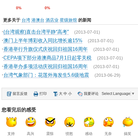
0%
0%
更多关于
台湾
港澳台
酒店业
星级旅馆
的新闻
·
(台湾观察)直击台湾平静“高考”
(2013-07-01)
·
澳门上半年博彩收入同比增长逾15%
(2013-07-01)
·
香港举行升旗仪式庆祝回归祖国16周年
(2013-07-01)
·
CEPA项下部分港澳商品7月1日起零关税
(2013-07-01)
·
香港举办多项活动庆祝回归祖国16周年
(2013-07-01)
·
台湾气象部门：花莲外海发生5.6级地震
(2013-06-29)
留言反馈
打印
大
中
小
我要评论
Select Language
▼
您看完后的感受
支持
高兴
震惊
愤怒
感动
无奈
搞笑