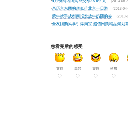
·
4月份网络团购成交额23.9亿元
(2013-05-2
·
亲历京东团购超低价北京一日游
(2013-04-
·
蒙牛携手成都商报发放牛奶团购券
(2013-
·
全友团购风暴引爆淘宝 超值网购精品聚划
您看完后的感受
支持
高兴
震惊
愤怒