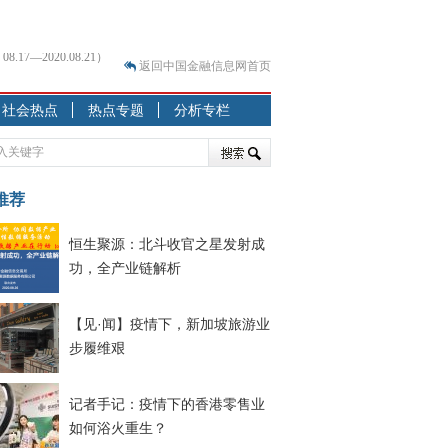
返回中国金融信息网首页
？
社会热点
热点专题
分析专栏
突围之旅
7—2020.07.31）
跷跷板” 结构性失衡藏
推荐
显下行
恒生聚源：北斗收官之星发射成
现最弱
功，全产业链解析
人
解析
【见·闻】疫情下，新加坡旅游业
7—2020.08.21）
步履维艰
记者手记：疫情下的香港零售业
如何浴火重生？