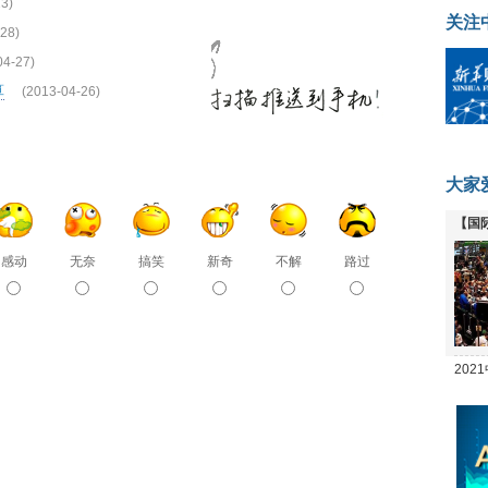
3)
关注
28)
04-27)
算
(2013-04-26)
大家
【国
全线
感动
无奈
搞笑
新奇
不解
路过
20
坛