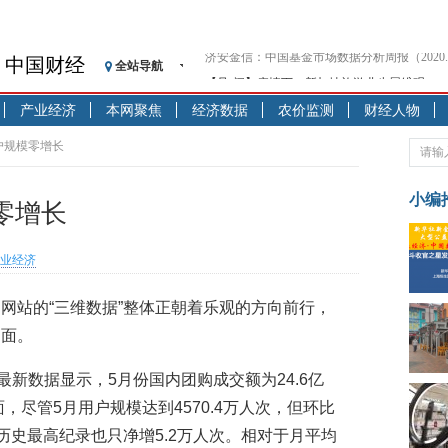
中国财经
全站导航
【见·闻】疫情下，新加坡旅游业步履维艰
记者手记：疫情下的香港零售业如何浴火重生
产业经济
本网聚焦
经济数据
农价监测
财经人物
【见·闻】疫情下一家香港传统零售商的转型
济安金信：中国基金市场数据分析周报（2020. 07.2
户规模零增长
【新华财经调查】同业存单、结构性存款玩起“
在“隐秘的角落”
小编
零增长
央行公开市场净投放300亿元 短端资金利率明
基本面及股市双轮冲击 债市回调十年期债表
业经济
沥青期货连续两日涨逾3% 沪银及两粕涨势喜
恒生聚源：北斗收官之星发射成功，全产业链
网站的“三维数据”整体正朝着乐观的方向前行，
济安金信：中国基金市场数据分析周报（2020. 08.1
局面。
最新数据显示，5月份国内团购成交额为24.6亿
，尽管5月用户规模达到4570.4万人次，但环比
1月历史最高纪录也只净增5.2万人次。相对于月平均