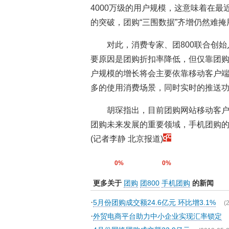
4000万级的用户规模，这意味着在最
的突破，团购“三围数据”齐增仍然难
对此，消费专家、团800联合创
要原因是团购折扣率降低，但仅靠团
户规模的增长将会主要依靠移动客户
多的使用消费场景，同时实时的推送
胡琛指出，目前团购网站移动客户
团购未来发展的重要领域，手机团购
(记者李静 北京报道)
0%
0%
更多关于
团购
团800
手机团购
的新闻
·
5月份团购成交额24.6亿元 环比增3.1%
(
·
外贸电商平台助力中小企业实现汇率锁定