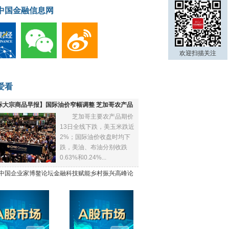
中国金融信息网
欢迎扫描关注
爱看
际大宗商品早报】国际油价窄幅调整 芝加哥农产品
芝加哥主要农产品期价
下跌
13日全线下跌，美玉米跌近
2%；国际油价收盘时均下
跌，美油、布油分别收跌
0.63%和0.24%...
21中国企业家博鳌论坛金融科技赋能乡村振兴高峰论