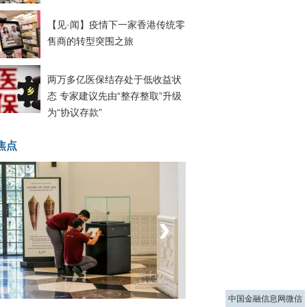
【见·闻】疫情下一家香港传统零
售商的转型突围之旅
两万多亿医保结存处于低收益状
态 专家建议先由“整存整取”升级
为“协议存款”
焦点
‹
›
菲律宾：防疫降级
中国金融信息网微信