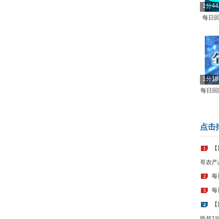
1分4
每日回
1分1
每日回顾
点击
【
1
哥农产
每
2
每
3
【
4
跌超1