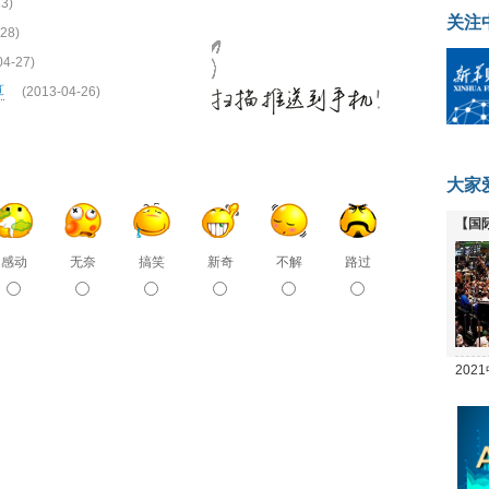
3)
关注
28)
04-27)
算
(2013-04-26)
大家
【国
全线
感动
无奈
搞笑
新奇
不解
路过
20
坛