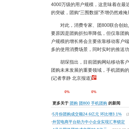
4000万级的用户规模，这意味着在最
的突破，团购“三围数据”齐增仍然难
对此，消费专家、团800联合创
要原因是团购折扣率降低，但仅靠团
户规模的增长将会主要依靠移动客户
多的使用消费场景，同时实时的推送
胡琛指出，目前团购网站移动客户
团购未来发展的重要领域，手机团购
(记者李静 北京报道)
0%
0%
更多关于
团购
团800
手机团购
的新闻
·
5月份团购成交额24.6亿元 环比增3.1%
(
·
外贸电商平台助力中小企业实现汇率锁定