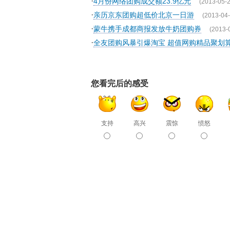
·
4月份网络团购成交额23.9亿元
(2013-05-2
·
亲历京东团购超低价北京一日游
(2013-04-
·
蒙牛携手成都商报发放牛奶团购券
(2013-
·
全友团购风暴引爆淘宝 超值网购精品聚划
您看完后的感受
支持
高兴
震惊
愤怒