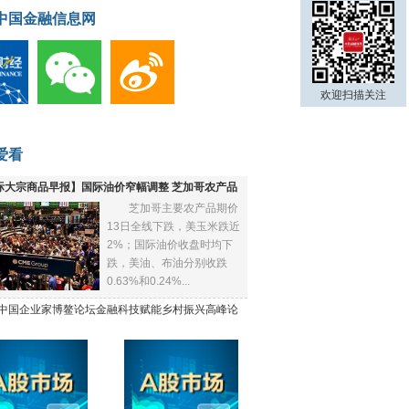
中国金融信息网
欢迎扫描关注
爱看
际大宗商品早报】国际油价窄幅调整 芝加哥农产品
芝加哥主要农产品期价
下跌
13日全线下跌，美玉米跌近
2%；国际油价收盘时均下
跌，美油、布油分别收跌
0.63%和0.24%...
21中国企业家博鳌论坛金融科技赋能乡村振兴高峰论