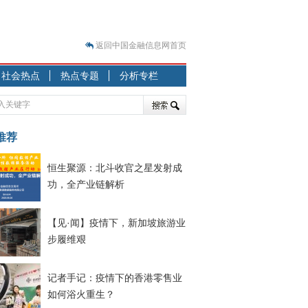
返回中国金融信息网首页
？
突围之旅
社会热点
热点专题
分析专栏
7—2020.07.31）
跷跷板” 结构性失衡藏
推荐
显下行
现最弱
恒生聚源：北斗收官之星发射成
人
功，全产业链解析
解析
7—2020.08.21）
【见·闻】疫情下，新加坡旅游业
步履维艰
记者手记：疫情下的香港零售业
如何浴火重生？