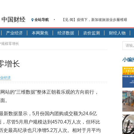
【见·闻】疫情下，新加坡旅游业步履维艰
中国财经
全站导航
记者手记：疫情下的香港零售业如何浴火重生
【见·闻】疫情下一家香港传统零售商的转型
产业经济
本网聚焦
经济数据
农价监测
财经人物
济安金信：中国基金市场数据分析周报（2020. 07.2
户规模零增长
【新华财经调查】同业存单、结构性存款玩起“
在“隐秘的角落”
小编
央行公开市场净投放300亿元 短端资金利率明
零增长
基本面及股市双轮冲击 债市回调十年期债表
沥青期货连续两日涨逾3% 沪银及两粕涨势喜
业经济
恒生聚源：北斗收官之星发射成功，全产业链
济安金信：中国基金市场数据分析周报（2020. 08.1
网站的“三维数据”整体正朝着乐观的方向前行，
【见·闻】疫情下，新加坡旅游业步履维艰
局面。
最新数据显示，5月份国内团购成交额为24.6亿
，尽管5月用户规模达到4570.4万人次，但环比
1月历史最高纪录也只净增5.2万人次。相对于月平均