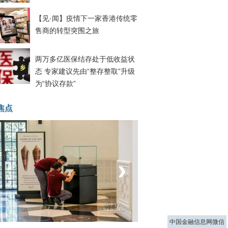
【见·闻】疫情下一家香港传统零
售商的转型突围之旅
两万多亿医保结存处于低收益状
态 专家建议先由“整存整取”升级
为“协议存款”
焦点
‹
›
菲律宾：防疫降级
中国金融信息网微信