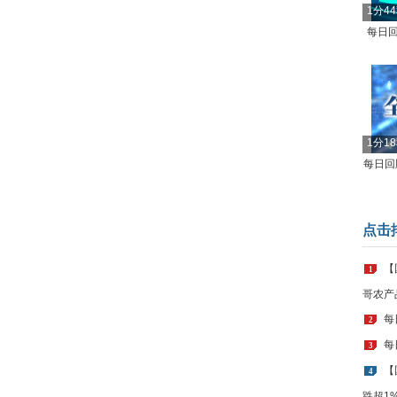
1分4
每日回
1分1
每日回顾
点击
【
1
哥农产
每
2
每
3
【
4
跌超1