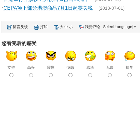
·
CEPA项下部分港澳商品7月1日起零关税
(2013-07-01)
留言反馈
打印
大
中
小
我要评论
Select Language
▼
您看完后的感受
支持
高兴
震惊
愤怒
感动
无奈
搞笑