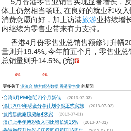
5月香港零售业销售实现显著增长，
体上仍然相当畅旺｡在良好的就业和收入
消费意愿向好，加上访港
旅游
业持续增
内继续为零售业带来有力支持｡
香港4月份零售业总销售额修订升幅20
量则升19.4%｡今年前五个月，零售业总
总销量则升14.5%｡(完)
0%
0%
更多关于
港澳台
地方经济数据
香港零售业
的新闻
·
台湾6月PMI创近四个月新低
(2013-07-03)
·
澳门2013年现金分享计划今起正式实施
(2013-07-02)
·
台湾星级旅馆增至436家
(2013-07-01)
·
澳门上半年博彩收入同比增长逾15%
(2013-07-01)
·
香港举行升旗仪式庆祝回归祖国16周年
(2013-07-01)