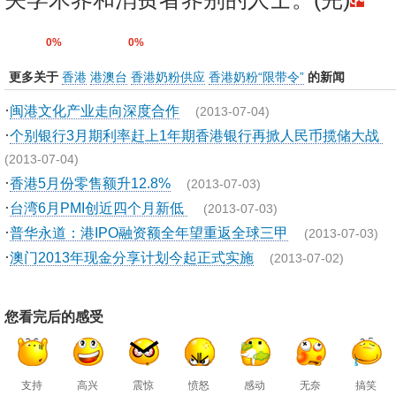
0%
0%
更多关于
香港
港澳台
香港奶粉供应
香港奶粉“限带令”
的新闻
·
闽港文化产业走向深度合作
(2013-07-04)
·
个别银行3月期利率赶上1年期香港银行再掀人民币揽储大战
(2013-07-04)
·
香港5月份零售额升12.8%
(2013-07-03)
·
台湾6月PMI创近四个月新低
(2013-07-03)
·
普华永道：港IPO融资额全年望重返全球三甲
(2013-07-03)
·
澳门2013年现金分享计划今起正式实施
(2013-07-02)
您看完后的感受
支持
高兴
震惊
愤怒
感动
无奈
搞笑