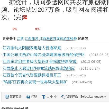
据统计，期间参选网民共发布原创微
频、论坛帖过207万条，吸引网友阅读和
次。(完)
0%
0%
更多关于
江西
江西旅游
江西海选首席旅游体验师
的新闻
·
江西推动太阳能发电进入普通家庭
(2013-06-12)
·
中国公布江西庐山等21处新建国家级自然保护区
(2013-06-05
·
江西东北部世界级大型钨矿勘探取得新突破
(2013-06-05)
·
江西终止人感染H7N9禽流感Ⅳ级应急响应
(2013-05-24)
·
江西首个页岩气资源勘探项目开工
(2013-05-23)
·
“钨都”江西再次发现一世界级大型钨矿
(2013-05-23)
留言反馈
打印
大
中
小
我要评论
Select Language
▼