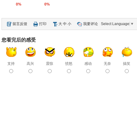
0%
0%
留言反馈
打印
大
中
小
我要评论
Select Language
▼
您看完后的感受
支持
高兴
震惊
愤怒
感动
无奈
搞笑