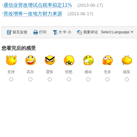
·
通信业营改增试点税率拟定11%
(2013-06-17)
·
营改增将一改地方财力来源
(2013-06-17)
留言反馈
打印
大
中
小
我要评论
Select Language
▼
您看完后的感受
支持
高兴
震惊
愤怒
感动
无奈
搞笑