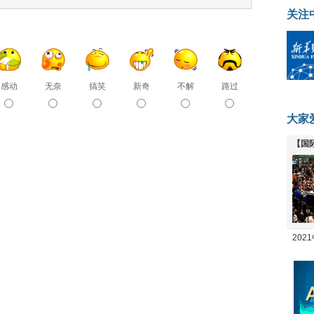
关注
感动
无奈
搞笑
新奇
不解
路过
大家
【国
全线
20
坛