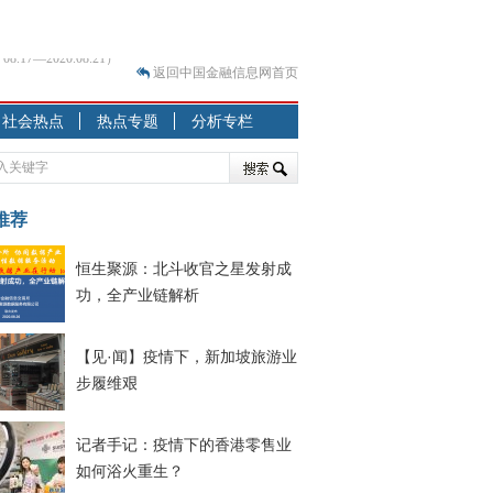
返回中国金融信息网首页
？
社会热点
热点专题
分析专栏
突围之旅
7—2020.07.31）
跷跷板” 结构性失衡藏
推荐
显下行
恒生聚源：北斗收官之星发射成
现最弱
功，全产业链解析
人
解析
【见·闻】疫情下，新加坡旅游业
7—2020.08.21）
步履维艰
记者手记：疫情下的香港零售业
如何浴火重生？