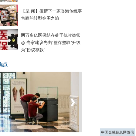
【见·闻】疫情下一家香港传统零
售商的转型突围之旅
两万多亿医保结存处于低收益状
态 专家建议先由“整存整取”升级
为“协议存款”
焦点
‹
›
菲律宾：防疫降级
中国金融信息网微信