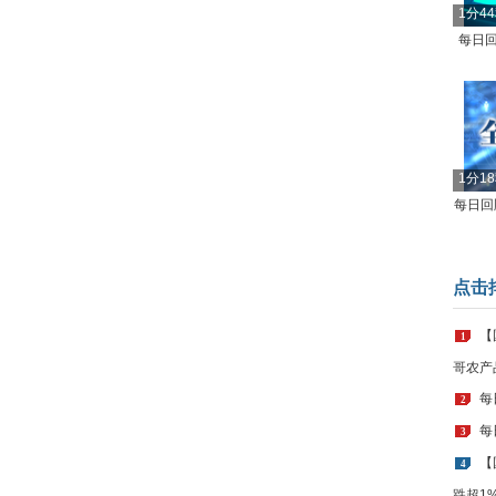
1分4
每日回
1分1
每日回顾
点击
【
1
哥农产
每
2
每
3
【
4
跌超1