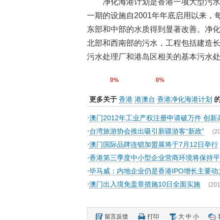
净化海港计划是香港一项大型污
一期的设施自2001年年底启用以来，
东部和中部的水质得到显著改善。净化
北部和西南部的污水，工程包括建造长
污水处理厂和港岛区相关的基本污水处理
0%
0%
更多关于
香港
港澳台
香港净化海港计划
的
·
澳门2012年工业产权注册申请破万件 创新
·
台湾旅游协会推出吸引新疆游客“新政”
(2
·
澳门国际品牌连锁加盟展将于7月12日举行
·
香港第三季度中小型企业营商环境将保持平
·
毕马威：内地企业仍是香港IPO增长主要
·
澳门出入境免盖章措施10日全面实施
(201
留言反馈
打印
大
中
小