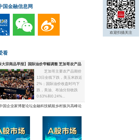
中国金融信息网
欢迎扫描关注
爱看
际大宗商品早报】国际油价窄幅调整 芝加哥农产品
芝加哥主要农产品期价
下跌
13日全线下跌，美玉米跌近
2%；国际油价收盘时均下
跌，美油、布油分别收跌
0.63%和0.24%...
21中国企业家博鳌论坛金融科技赋能乡村振兴高峰论