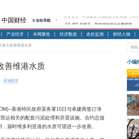
中国财经
全站导航
【见·闻】疫情下，新加坡旅游业步履维艰
记者手记：疫情下的香港零售业如何浴火重生
产业经济
本网聚焦
经济数据
农价监测
财经人物
【见·闻】疫情下一家香港传统零售商的转型
济安金信：中国基金市场数据分析周报（2020. 07.2
0亿港元改善维港水质
【新华财经调查】同业存单、结构性存款玩起“
在“隐秘的角落”
小编
改善维港水质
央行公开市场净投放300亿元 短端资金利率明
基本面及股市双轮冲击 债市回调十年期债表
：
区域经济
沥青期货连续两日涨逾3% 沪银及两粕涨势喜
恒生聚源：北斗收官之星发射成功，全产业链
济安金信：中国基金市场数据分析周报（2020. 08.1
A08.COM)--香港特区政府渠务署10日与承建商签订净
和营运相关的配套污泥处理和弃置设施。合约总值
启用，届时维多利亚港的水质可望进一步改善。