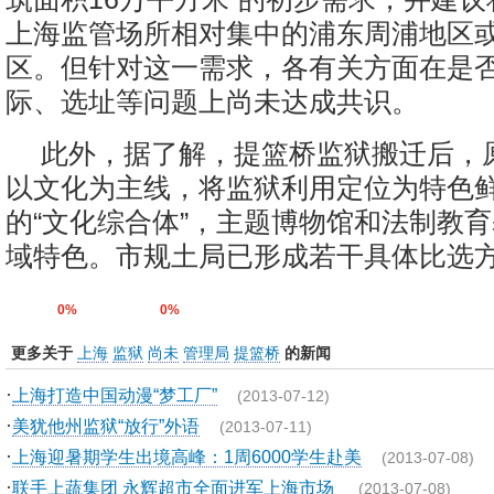
上海监管场所相对集中的浦东周浦地区
区。但针对这一需求，各有关方面在是
际、选址等问题上尚未达成共识。
此外，据了解，提篮桥监狱搬迁后，
以文化为主线，将监狱利用定位为特色
的“文化综合体”，主题博物馆和法制教
域特色。市规土局已形成若干具体比选方
0%
0%
更多关于
上海
监狱
尚未
管理局
提篮桥
的新闻
·
上海打造中国动漫“梦工厂”
(2013-07-12)
·
美犹他州监狱“放行”外语
(2013-07-11)
·
上海迎暑期学生出境高峰：1周6000学生赴美
(2013-07-08)
·
联手上蔬集团 永辉超市全面进军上海市场
(2013-07-08)