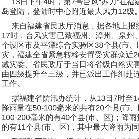
13日下午4时，第7号台风“苏力”在
岛登陆，登陆时中心附近最大风力12级
来自福建省民政厅消息，据各地上报统
17时，台风灾害已致福州、漳州、泉州
个设区市及平潭综合实验区38个县(市、区
灾，福建全省紧急转移安置受灾群众近2
减灾委、省民政厅于当日将省级自然灾
由四级提升至三级，并已派出工作组赴
工作。
据福建省防汛办统计，从13日7时至1
降雨量在50-100毫米的共有20个县(市
100-200毫米的有40个县(市、区)；降
的有11个县(市、区)，其中最大降雨为同