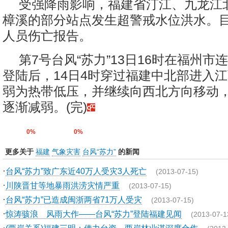
受强降雨影响，福建省汀江、九龙江
樟溪的部分站点发生超警戒水位洪水。
人员伤亡报告。
第7号台风“苏力”13日16时在福州市
登陆后，14日4时穿过福建中北部进入江
弱为热带低压，并继续向西北方向移动
逐渐减弱。(完)
0%
0%
更多关于
福建
气象灾害
台风“苏力”
的新闻
·
台风“苏力”致广东近40万人受灾3人死亡
(2013-07-15)
·
川陕晋甘等地暴雨洪涝灾情严重
(2013-07-15)
·
台风“苏力”已造成闽浙两省71万人受灾
(2013-07-15)
·
惊涛骇浪 风雨大作——台风“苏力”登陆福建见闻
(2013-07-1
·