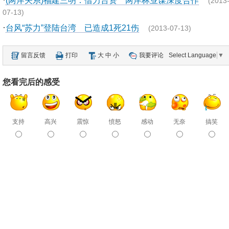
(两岸关系)福建三明：借力台资 两岸林业谋深度合作
(2013
07-13)
·
台风“苏力”登陆台湾 已造成1死21伤
(2013-07-13)
留言反馈
打印
大
中
小
我要评论
Select Language
▼
您看完后的感受
支持
高兴
震惊
愤怒
感动
无奈
搞笑