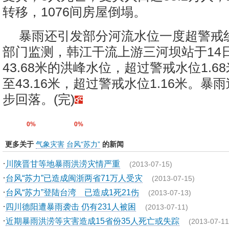
转移，1076间房屋倒塌。
暴雨还引发部分河流水位一度超警戒
部门监测，韩江干流上游三河坝站于14日
43.68米的洪峰水位，超过警戒水位1.6
至43.16米，超过警戒水位1.16米。暴
步回落。(完)
0%
0%
更多关于
气象灾害
台风“苏力”
的新闻
·
川陕晋甘等地暴雨洪涝灾情严重
(2013-07-15)
·
台风“苏力”已造成闽浙两省71万人受灾
(2013-07-15)
·
台风“苏力”登陆台湾 已造成1死21伤
(2013-07-13)
·
四川德阳遭暴雨袭击 仍有231人被困
(2013-07-11)
·
近期暴雨洪涝等灾害造成15省份35人死亡或失踪
(2013-07-11