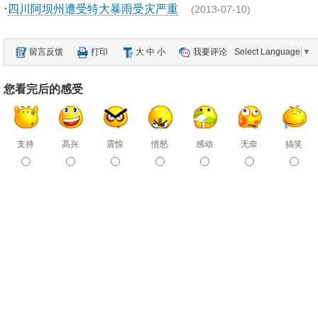
·
四川阿坝州遭受特大暴雨受灾严重
(2013-07-10)
留言反馈
打印
大
中
小
我要评论
Select Language
▼
您看完后的感受
支持
高兴
震惊
愤怒
感动
无奈
搞笑