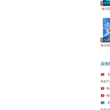
1分4
每日回
1分1
每日回顾
点击
【
1
哥农产
每
2
每
3
【
4
跌超1