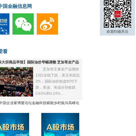
中国金融信息网
欢迎扫描关注
爱看
际大宗商品早报】国际油价窄幅调整 芝加哥农产品
芝加哥主要农产品期价
下跌
13日全线下跌，美玉米跌近
2%；国际油价收盘时均下
跌，美油、布油分别收跌
0.63%和0.24%...
21中国企业家博鳌论坛金融科技赋能乡村振兴高峰论