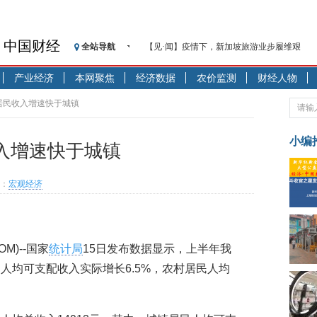
中国财经
全站导航
【见·闻】疫情下，新加坡旅游业步履维艰
记者手记：疫情下的香港零售业如何浴火重生
产业经济
本网聚焦
经济数据
农价监测
财经人物
【见·闻】疫情下一家香港传统零售商的转型
济安金信：中国基金市场数据分析周报（2020. 07.2
居民收入增速快于城镇
【新华财经调查】同业存单、结构性存款玩起“
在“隐秘的角落”
小编
入增速快于城镇
央行公开市场净投放300亿元 短端资金利率明
基本面及股市双轮冲击 债市回调十年期债表
：
宏观经济
沥青期货连续两日涨逾3% 沪银及两粕涨势喜
恒生聚源：北斗收官之星发射成功，全产业链
济安金信：中国基金市场数据分析周报（2020. 08.1
COM)--国家
统计局
15日发布数据显示，上半年我
人均可支配收入实际增长6.5%，农村居民人均