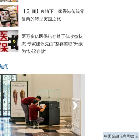
【见·闻】疫情下一家香港传统零
售商的转型突围之旅
两万多亿医保结存处于低收益状
态 专家建议先由“整存整取”升级
为“协议存款”
焦点
‹
›
菲律宾：防疫降级
中国金融信息网微信