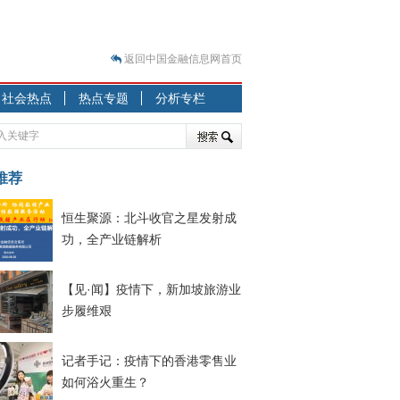
返回中国金融信息网首页
？
社会热点
热点专题
分析专栏
突围之旅
7—2020.07.31）
跷跷板” 结构性失衡藏
推荐
显下行
恒生聚源：北斗收官之星发射成
现最弱
功，全产业链解析
人
解析
【见·闻】疫情下，新加坡旅游业
7—2020.08.21）
步履维艰
记者手记：疫情下的香港零售业
如何浴火重生？