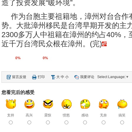
造了投资发展“暖环境”。
作为台胞主要祖籍地，漳州对台合作
势。大批漳州移民是台湾早期开发的主
2300多万人中祖籍在漳州的约占40%，
近千万台湾民众根在漳州。(完)
0%
0%
留言反馈
打印
大
中
小
我要评论
Select Language
▼
您看完后的感受
支持
高兴
震惊
愤怒
感动
无奈
搞笑