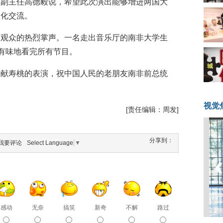
会副主任高德毅说，希望此次演出能够增进两国大
文化交流。
场观众的热烈掌声。一名走出音乐厅的南非大学生
津有味地看完所有节目。
借献寿桃的表演，祝中国人民的老朋友南非前总统
视觉
[责任编辑：周发]
分享到：
我要评论
Select Language
▼
感动
无奈
搞笑
新奇
不解
路过