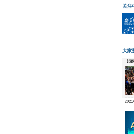
关注
大家
【国
全线
20
坛