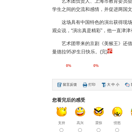
艺术团负责人、上海市教育委员
学生之间的交流和感情，并促进两国
这场具有中国特色的演出获得现
观众说，“演出真是精彩”，他一直津
艺术团带来的京剧《美猴王》还
曼德拉95岁生日快乐。(完)
0%
0%
留言反馈
打印
大
中
小
您看完后的感受
支持
高兴
震惊
愤怒