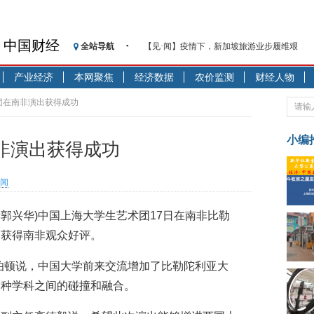
中国财经
全站导航
【见·闻】疫情下，新加坡旅游业步履维艰
记者手记：疫情下的香港零售业如何浴火重生
产业经济
本网聚焦
经济数据
农价监测
财经人物
【见·闻】疫情下一家香港传统零售商的转型
济安金信：中国基金市场数据分析周报（2020. 07.2
团在南非演出获得成功
【新华财经调查】同业存单、结构性存款玩起“
在“隐秘的角落”
小编
非演出获得成功
央行公开市场净投放300亿元 短端资金利率明
基本面及股市双轮冲击 债市回调十年期债表
闻
沥青期货连续两日涨逾3% 沪银及两粕涨势喜
恒生聚源：北斗收官之星发射成功，全产业链
者郭兴华)中国上海大学生艺术团17日在南非比勒
济安金信：中国基金市场数据分析周报（2020. 08.1
，获得南非观众好评。
伯顿说，中国大学前来交流增加了比勒陀利亚大
多种学科之间的碰撞和融合。