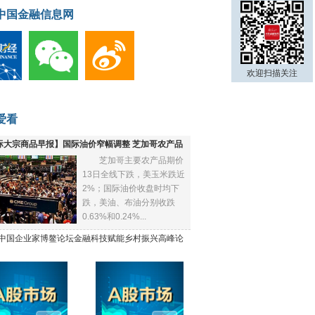
中国金融信息网
欢迎扫描关注
爱看
际大宗商品早报】国际油价窄幅调整 芝加哥农产品
芝加哥主要农产品期价
下跌
13日全线下跌，美玉米跌近
2%；国际油价收盘时均下
跌，美油、布油分别收跌
0.63%和0.24%...
21中国企业家博鳌论坛金融科技赋能乡村振兴高峰论