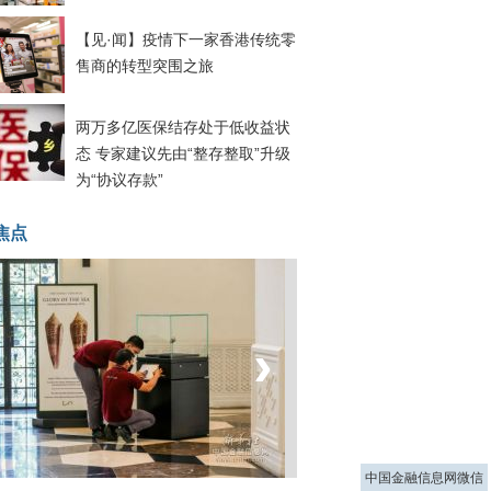
【见·闻】疫情下一家香港传统零
售商的转型突围之旅
两万多亿医保结存处于低收益状
态 专家建议先由“整存整取”升级
为“协议存款”
焦点
‹
›
菲律宾：防疫降级
中国金融信息网微信