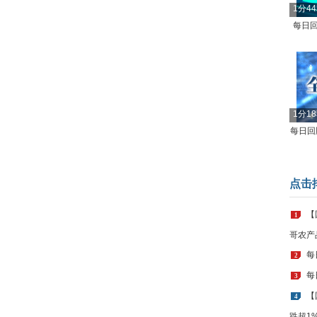
1分4
每日回
1分1
每日回顾
点击
【
1
哥农产
每
2
每
3
【
4
跌超1