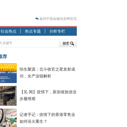
返回中国金融信息网首页
？
社会热点
热点专题
分析专栏
突围之旅
7—2020.07.31）
跷跷板” 结构性失衡藏
推荐
显下行
恒生聚源：北斗收官之星发射成
现最弱
功，全产业链解析
人
解析
【见·闻】疫情下，新加坡旅游业
7—2020.08.21）
步履维艰
记者手记：疫情下的香港零售业
如何浴火重生？