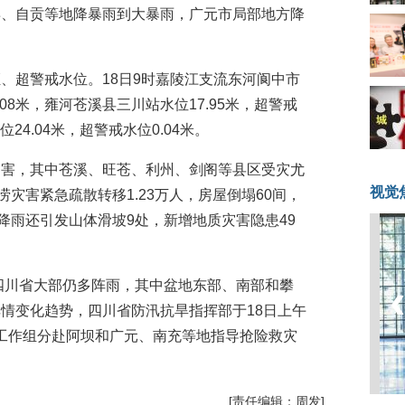
宾、自贡等地降暴雨到大暴雨，广元市局部地方降
、超警戒水位。18日9时嘉陵江支流东河阆中市
.08米，雍河苍溪县三川站水位17.95米，超警戒
24.04米，超警戒水位0.04米。
灾害，其中苍溪、旺苍、利州、剑阁等县区受灾尤
视觉
涝灾害紧急疏散转移1.23万人，房屋倒塌60间，
降雨还引发山体滑坡9处，新增地质灾害隐患49
，四川省大部仍多阵雨，其中盆地东部、南部和攀
情变化趋势，四川省防汛抗旱指挥部于18日上午
工作组分赴阿坝和广元、南充等地指导抢险救灾
[责任编辑：周发]