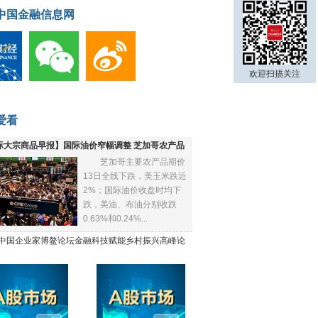
中国金融信息网
欢迎扫描关注
爱看
际大宗商品早报】国际油价窄幅调整 芝加哥农产品
芝加哥主要农产品期价
下跌
13日全线下跌，美玉米跌近
2%；国际油价收盘时均下
跌，美油、布油分别收跌
0.63%和0.24%...
21中国企业家博鳌论坛金融科技赋能乡村振兴高峰论