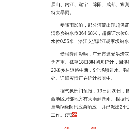
眉山、内江、遂宁、绵阳、成都、宜
特大暴雨。
受降雨影响，部分河流出现超保证
清泉乡站水位364.68米，超保证水位0
水位0.55米，涪江支流郪江胡家坝站水位
受强降雨影响，广元市遭受洪涝
为严重。截至18日8时初步统计，因洪
20条乡村道路中断，9个场镇进水。强
处。详细灾情正在统计核实中。
据气象部门预报，19日到20日
西地区局部地方有大雨到暴雨。根据汛
启动Ⅳ级防汛应急响应，并已派出2个
工作。(完)
0%
0%