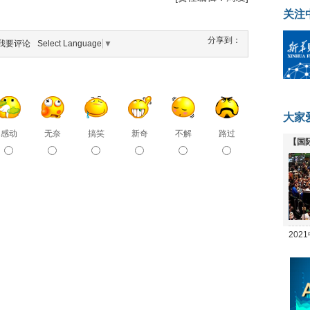
关注
分享到：
我要评论
Select Language
▼
大家
感动
无奈
搞笑
新奇
不解
路过
【国
全线
20
坛