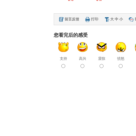
留言反馈
打印
大
中
小
您看完后的感受
支持
高兴
震惊
愤怒