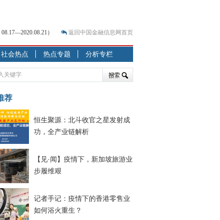
7—2020.08.21）
返回中国金融信息网首页
社会热点
热点专题
分析专栏
？
突围之旅
7—2020.07.31）
跷跷板” 结构性失衡藏
推荐
恒生聚源：北斗收官之星发射成
显下行
功，全产业链解析
现最弱
人
【见·闻】疫情下，新加坡旅游业
解析
步履维艰
记者手记：疫情下的香港零售业
如何浴火重生？