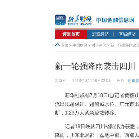
频道首页
宏观经济
区域经济
首页
>
中国财经
>
时事新闻
> 新一轮强降雨袭
新一轮强降雨袭击四川
新华社
2013年07月18日22:01
分类：
时事新
新华社成都7月18日电(记者黄毅
流出现超保证、超警戒水位。广元市出
断，1.23万人紧急疏散转移。
记者18日晚从四川省防汛办获悉，
降雨，川东北局部，盆地中部、西部