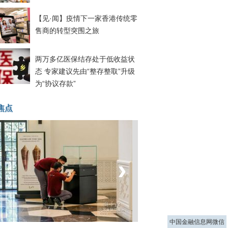
【见·闻】疫情下一家香港传统零
售商的转型突围之旅
两万多亿医保结存处于低收益状
态 专家建议先由“整存整取”升级
为“协议存款”
焦点
‹
›
菲律宾：防疫降级
中国金融信息网微信