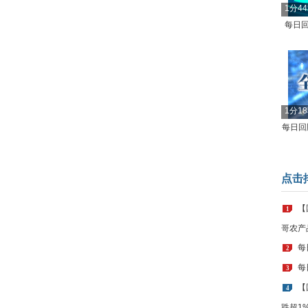
1分4
每日回
1分1
每日回顾
点击
【
1
哥农产
每
2
每
3
【
4
跌超1