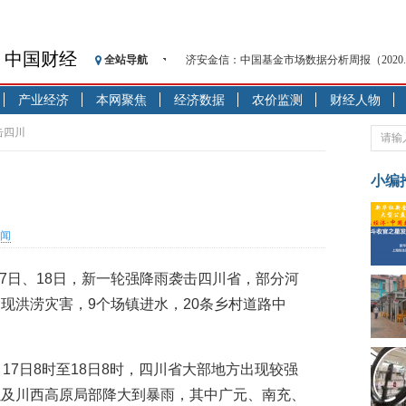
中国财经
全站导航
济安金信：中国基金市场数据分析周报（2020. 08.1
【见·闻】疫情下，新加坡旅游业步履维艰
产业经济
本网聚焦
经济数据
农价监测
财经人物
记者手记：疫情下的香港零售业如何浴火重生
【见·闻】疫情下一家香港传统零售商的转型
击四川
济安金信：中国基金市场数据分析周报（2020. 07.2
【新华财经调查】同业存单、结构性存款玩起“
小编
在“隐秘的角落”
央行公开市场净投放300亿元 短端资金利率明
闻
基本面及股市双轮冲击 债市回调十年期债表
沥青期货连续两日涨逾3% 沪银及两粕涨势喜
)17日、18日，新一轮强降雨袭击四川省，部分河
恒生聚源：北斗收官之星发射成功，全产业链
现洪涝灾害，9个场镇进水，20条乡村道路中
17日8时至18日8时，四川省大部地方出现较强
以及川西高原局部降大到暴雨，其中广元、南充、