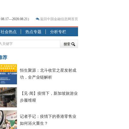
7—2020.08.21）
返回中国金融信息网首页
社会热点
热点专题
分析专栏
？
突围之旅
7—2020.07.31）
跷跷板” 结构性失衡藏
推荐
恒生聚源：北斗收官之星发射成
显下行
功，全产业链解析
现最弱
人
【见·闻】疫情下，新加坡旅游业
解析
步履维艰
记者手记：疫情下的香港零售业
如何浴火重生？