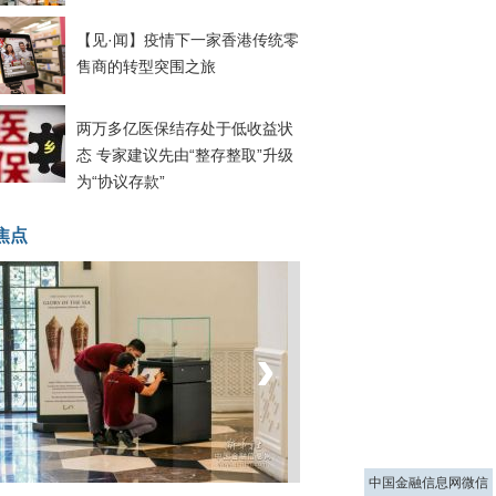
【见·闻】疫情下一家香港传统零
售商的转型突围之旅
两万多亿医保结存处于低收益状
态 专家建议先由“整存整取”升级
为“协议存款”
焦点
‹
›
菲律宾：防疫降级
中国金融信息网微信