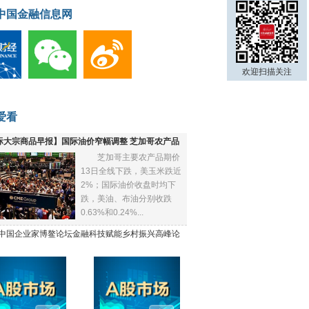
中国金融信息网
欢迎扫描关注
爱看
际大宗商品早报】国际油价窄幅调整 芝加哥农产品
芝加哥主要农产品期价
下跌
13日全线下跌，美玉米跌近
2%；国际油价收盘时均下
跌，美油、布油分别收跌
0.63%和0.24%...
21中国企业家博鳌论坛金融科技赋能乡村振兴高峰论