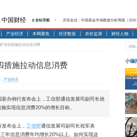
中国财经
全站导航
济安金信：中国基金市场数据分析周报（2020. 08.1
【见·闻】疫情下，新加坡旅游业步履维艰
产业经济
本网聚焦
经济数据
农价监测
财经人物
记者手记：疫情下的香港零售业如何浴火重生
【见·闻】疫情下一家香港传统零售商的转型
中国”等四措施拉动信息消费
济安金信：中国基金市场数据分析周报（2020. 07.2
【新华财经调查】同业存单、结构性存款玩起“
小编
四措施拉动信息消费
在“隐秘的角落”
央行公开市场净投放300亿元 短端资金利率明
：
产业经济
基本面及股市双轮冲击 债市回调十年期债表
沥青期货连续两日涨逾3% 沪银及两粕涨势喜
行的国新办例行发布会上，工信部通信发展司副司长祝
恒生聚源：北斗收官之星发射成功，全产业链
措施实现信息消费20%的增长目标。
例行发布会上，
工信部
通信发展司副司长祝军表
三年信息消费年均增长20%以上。如何实现这