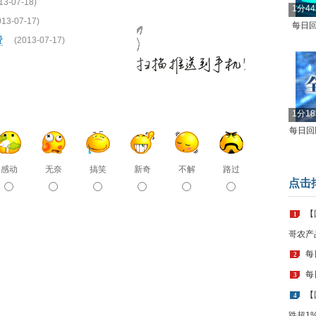
13-07-18)
1分4
013-07-17)
每日回
费
(2013-07-17)
1分1
每日回顾
感动
无奈
搞笑
新奇
不解
路过
点击
【
1
哥农产
每
2
每
3
【
4
跌超1