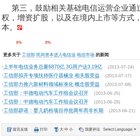
第三，鼓励相关基础电信运营企业通
权，增资扩股，以及在境内上市等方式
本。
0%
0%
更多关于
工信部
民间资本进入电信业
电信市场
的新闻
·
上半年电信业务总量6870亿 3G用户达3.19亿
(2013-07-24)
·
工信部拟开专项扶持医疗器械业 相关股受益
(2013-07-17)
·
工信部力推六新材料领域标准化 概念股受益
(2013-07-08)
·
工信部：中德电动汽车工作组会议召开
(2013-06-25)
·
工信部：中德电动汽车工作组会议召开
(2013-06-25)
·
工信部辟谣：婴儿奶粉项目停批两年而非长期
(2013-06-21)
留言反馈
打印
大
中
小
我要评论
Select Language
▼