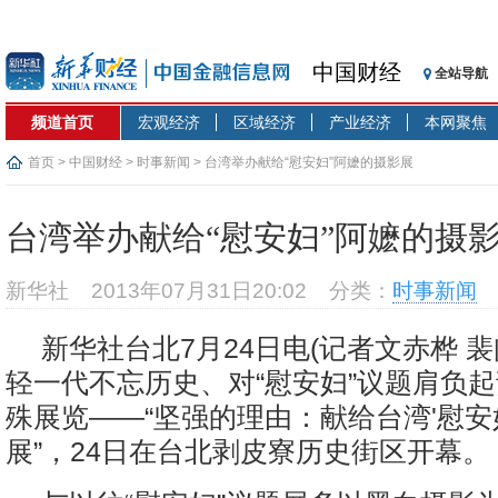
中国财经
全站导航
频道首页
宏观经济
区域经济
产业经济
本网聚焦
首页
>
中国财经
>
时事新闻
> 台湾举办献给“慰安妇”阿嬷的摄影展
台湾举办献给“慰安妇”阿嬷的摄
新华社
2013年07月31日20:02
分类：
时事新闻
新华社台北7月24日电(记者文赤桦 
轻一代不忘历史、对“慰安妇”议题肩负
殊展览——“坚强的理由：献给台湾'慰安
展”，24日在台北剥皮寮历史街区开幕。