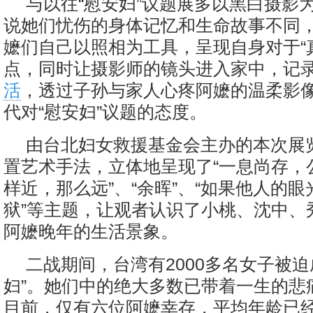
与以往“慰安妇”议题展多以黑白摄影
说她们忧伤的身体记忆和生命故事不同
嬷们自己以照相为工具，呈现自身对于“
点，同时让摄影师的镜头进入家中，记
活
，透过子孙与家人心疼阿嬷的温柔影
代对“慰安妇”议题的态度。
由台北妇女救援基金会主办的本次展
置艺术手法，立体地呈现了“一息尚存，公
样近，那么远”、“余晖”、“如果他人的
狱”等主题，让观者认识了小桃、沈中、
阿嬷晚年的生活景象。
二战期间，台湾有2000多名女子被迫
妇”。她们中的绝大多数已带着一生的悲
目前，仅有六位阿嬷幸存，平均年龄已经