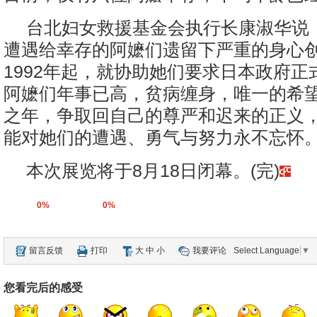
台北妇女救援基金会执行长康淑华说
遭遇给幸存的阿嬷们遗留下严重的身心
1992年起，就协助她们要求日本政府正
阿嬷们年事已高，贫病缠身，唯一的希
之年，争取回自己的尊严和迟来的正义
能对她们的遭遇、勇气与努力永不忘怀。
本次展览将于8月18日闭幕。(完)
0%
0%
留言反馈
打印
大
中
小
我要评论
Select Language
▼
您看完后的感受